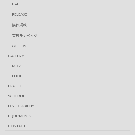
LIVE
RELEASE
媒体掲載
有形ランペイジ
OTHERS
GALLERY
MOVIE
PHOTO
PROFILE
SCHEDULE
DISCOGRAPHY
EQUIPMENTS
CONTACT