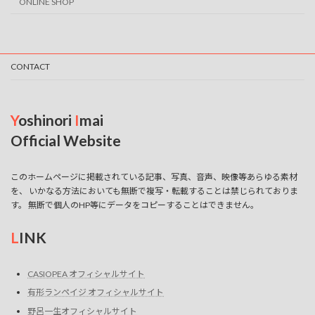
ONLINE SHOP
CONTACT
Y
oshinori
I
mai
Official Website
このホームページに掲載されている記事、写真、音声、映像等あらゆる素材
を、 いかなる方法においても無断で複写・転載することは禁じられておりま
す。 無断で個人のHP等にデータをコピーすることはできません。
L
INK
CASIOPEA オフィシャルサイト
有形ランペイジ オフィシャルサイト
野呂一生オフィシャルサイト