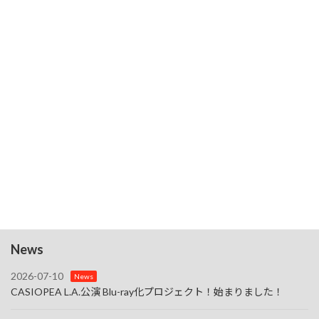
15
8/15（Sta.）【CASIOPEA LIVE 2026～Summer】・名
古屋
3:00 PM
-
9:30 PM
8月
16
8/16（Sun.)【CASIOPEA LIVE 2026～Summer】・大
阪・梅田
7:00 PM
-
10:00 PM
8月
23
8/23（Sun.）【Imai's Jazz Lounge】東京・池袋
3:00 PM
-
6:00 PM
8月
30
8/30（Sun.）【今井義頼Special Drum Seminar】茨城・
取手
カレンダーを表示
News
2026-07-10
News
CASIOPEA L.A.公演 Blu-ray化プロジェクト！始まりました！