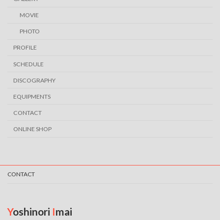
MOVIE
PHOTO
PROFILE
SCHEDULE
DISCOGRAPHY
EQUIPMENTS
CONTACT
ONLINE SHOP
CONTACT
Y
oshinori
I
mai