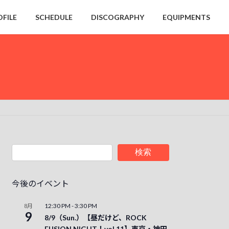
OFILE
SCHEDULE
DISCOGRAPHY
EQUIPMENTS
検索
今後のイベント
12:30 PM
-
3:30 PM
8月
9
8/9（Sun.）【昼だけど、ROCK
FUSION NIGHT！vol.11】東京・神田