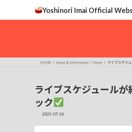
コ
ナ
Yoshinori Imai Official Webs
ン
ビ
テ
ゲ
ン
ー
ツ
シ
へ
ョ
ス
ン
キ
に
ッ
移
HOME
News ＆ Information
News
ライブスケジュ
プ
動
ライブスケジュールが
ック
2025-07-26