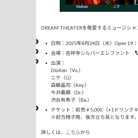
DREAM THEATERを敬愛するミュージシャ
日時：2025年8月24日（水）Open 19：00
会場：吉祥寺シルバーエレファント
出演：
DioKen（Vo.）
ニケ（G）
森藤晶司（Key.）
今井義頼（Dr.）
渋谷有希子（Ba.）
チケット：前売￥5,000 （+1ドリンク￥5
※前方椅子席、後方立ち見となります
詳しくは、
こちら
から