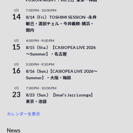
7:00 PM
-
10:00 PM
8月
14
8/14（Fri.）TOSHIMI SESSION -永井
敏己・渡部チェル・今井義頼-横浜・
関内
4:00 PM
-
9:00 PM
8月
15
8/15（Sta.）【CASIOPEA LIVE 2026
～Summer】・名古屋
3:00 PM
-
9:30 PM
8月
16
8/16（Sun.)【CASIOPEA LIVE 2026～
Summer】・大阪・梅田
7:00 PM
-
10:00 PM
8月
23
8/23（Sun.）【Imai's Jazz Lounge】
東京・池袋
カレンダーを表示
News