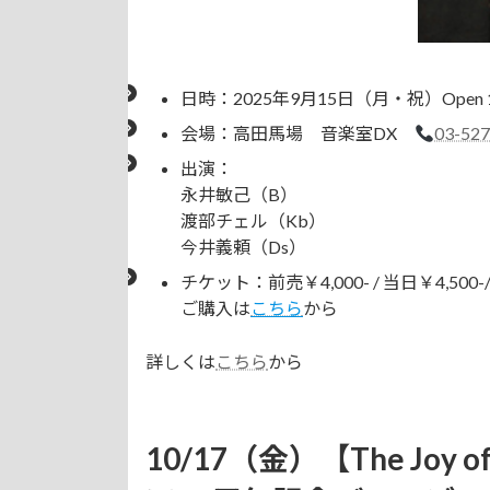
日時：2025年9月15日（月・祝）Open 16:00 
会場：高田馬場 音楽室DX
03-52
出演：
永井敏己（B）
渡部チェル（Kb）
今井義頼（Ds）
チケット：前売￥4,000- / 当日￥4,500-/
ご購入は
こちら
から
詳しくは
こちら
から
10/17（金）【The Joy of