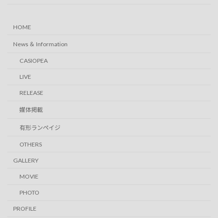
HOME
News ＆ Information
CASIOPEA
LIVE
RELEASE
媒体掲載
有形ランペイジ
OTHERS
GALLERY
MOVIE
PHOTO
PROFILE