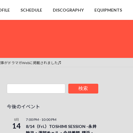
OFILE
SCHEDULE
DISCOGRAPHY
EQUIPMENTS
事がドラマガWebに掲載されました♬
検索
今後のイベント
7:00 PM
-
10:00 PM
8月
14
8/14（Fri.）TOSHIMI SESSION -永井
敏己・渡部チェル・今井義頼-横浜・