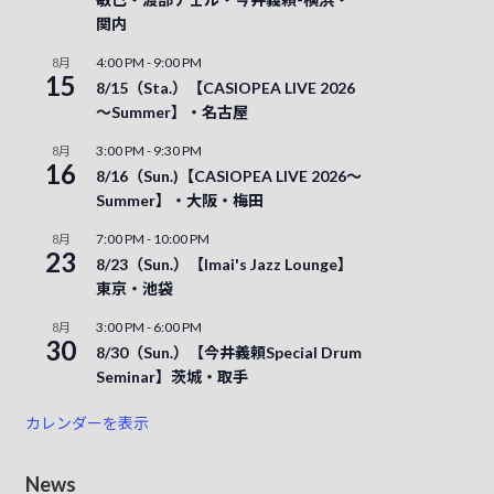
関内
4:00 PM
-
9:00 PM
8月
15
8/15（Sta.）【CASIOPEA LIVE 2026
～Summer】・名古屋
3:00 PM
-
9:30 PM
8月
16
8/16（Sun.)【CASIOPEA LIVE 2026～
Summer】・大阪・梅田
7:00 PM
-
10:00 PM
8月
23
8/23（Sun.）【Imai's Jazz Lounge】
東京・池袋
3:00 PM
-
6:00 PM
8月
30
8/30（Sun.）【今井義頼Special Drum
Seminar】茨城・取手
カレンダーを表示
News