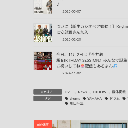
♪
2025-05-07
ついに【新生カシオペア始動！】Keybo
に安部潤さん加入
2025-02-20
今日、11月2日は『今井義
頼 BIRTHDAY SESSION』みんなで誕
お祝いしてね
配信もあるよん
2024-11-02
LIVE
、
News
、
OTHERS
、
媒体掲載
カテゴリー
drums
YAMAHA
ドラム
タグ
川口千里
前の記事