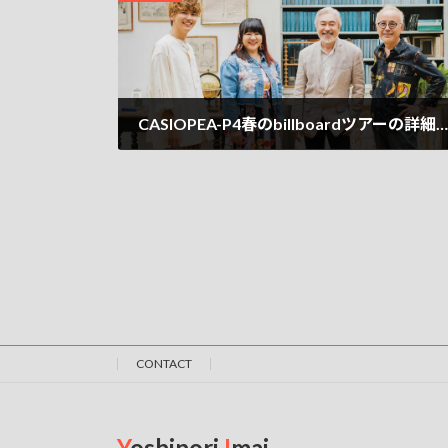
CASIOPEA-P4春のbillboardツアーの詳細が決まりました！SCHEDULEページよりご確認ください！
2023-01-16
CONTACT
Y
oshinori
I
mai