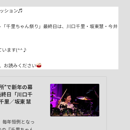
ッション♬
ト「千里ちゃん祭り」最終日は、川口千里・坂東慧・今井
います(^^♪
、お読みください
場所”で新年の幕
最終日「川口千
千里／坂東 慧
、毎年恒例となっ
での『千里ちゃん