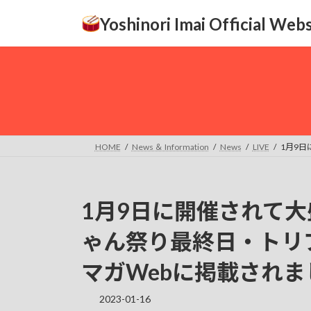
コ
ナ
Yoshinori Imai Official Webs
ン
ビ
テ
ゲ
ン
ー
ツ
シ
へ
ョ
ス
ン
キ
に
ッ
移
HOME
News ＆ Information
News
LIVE
1月9
プ
動
1月9日に開催されて
ゃん祭り最終日・トリ
マガWebに掲載されま
2023-01-16