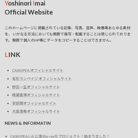
Y
oshinori
I
mai
Official Website
このホームページに掲載されている記事、写真、音声、映像等あらゆる素材
を、 いかなる方法においても無断で複写・転載することは禁じられておりま
す。 無断で個人のHP等にデータをコピーすることはできません。
L
INK
CASIOPEA オフィシャルサイト
有形ランペイジ オフィシャルサイト
野呂一生オフィシャルサイト
鳴瀬喜博オフィシャルサイト
安部潤オフィシャルサイト
大高清美オフィシャルサイト
NEWS & INFORMATIN
CASIOPEA L.A.公演 Blu-ray化プロジェクト！始まりました！