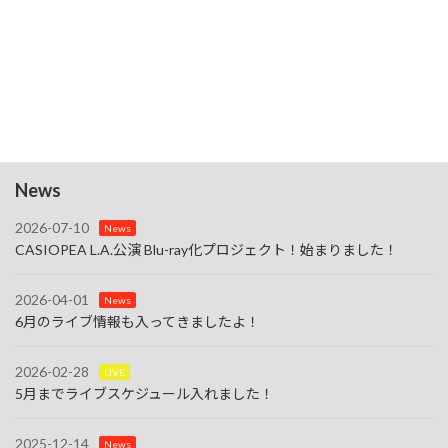
16
8/16（Sun.)【CASIOPEA LIVE 2026～Summer】・大
阪・梅田
7:00 PM
-
10:00 PM
8月
23
8/23（Sun.）【Imai's Jazz Lounge】東京・池袋
カレンダーを表示
News
2026-07-10
News
CASIOPEA L.A.公演 Blu-ray化プロジェクト！始まりました！
2026-04-01
News
6月のライブ情報も入ってきましたよ！
2026-02-28
LIVE
5月までライブスケジュール入れました！
2025-12-14
News