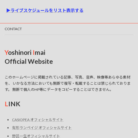
ナ
▶ライブスケジュールをリスト表示する
ビ
ゲ
CONTACT
ー
シ
ョ
Y
oshinori
I
mai
ン
Official Website
このホームページに掲載されている記事、写真、音声、映像等あらゆる素材
を、 いかなる方法においても無断で複写・転載することは禁じられておりま
す。 無断で個人のHP等にデータをコピーすることはできません。
L
INK
CASIOPEA オフィシャルサイト
有形ランペイジ オフィシャルサイト
野呂一生オフィシャルサイト