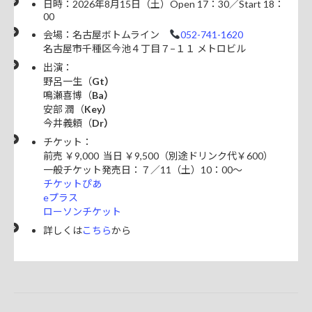
日時：2026年8月15日（土）Open 17：30／Start 18：
00
会場：名古屋ボトムライン
052-741-1620
名古屋市千種区今池４丁目７−１１ メトロビル
出演：
野呂一生（
Gt）
鳴瀬喜博（
Ba）
安部 潤（
Key）
今井義頼（
Dr）
チケット：
前売 ￥9,000 当日 ￥9,500（別途ドリンク代￥600）
一般チケット発売日：７／11（土）10：00～
チケットぴあ
eプラス
ローソンチケット
詳しくは
こちら
から