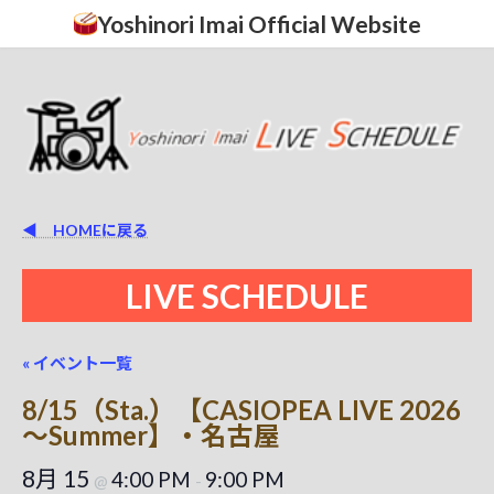
コ
ナ
Yoshinori Imai Official Website
ン
ビ
テ
ゲ
ン
ー
ツ
シ
へ
ョ
ス
ン
キ
に
ッ
移
プ
動
◀ HOMEに戻る
LIVE SCHEDULE
« イベント一覧
8/15（Sta.）【CASIOPEA LIVE 2026
～Summer】・名古屋
8月 15
4:00 PM
9:00 PM
@
-