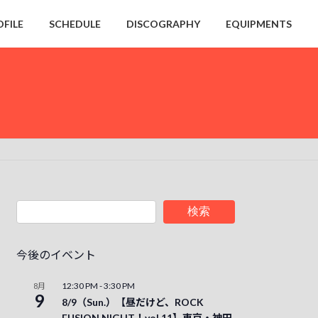
OFILE
SCHEDULE
DISCOGRAPHY
EQUIPMENTS
検索
今後のイベント
12:30 PM
-
3:30 PM
8月
9
8/9（Sun.）【昼だけど、ROCK
FUSION NIGHT！vol.11】東京・神田