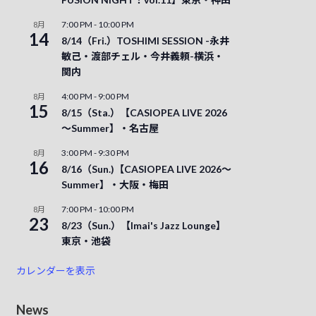
7:00 PM
-
10:00 PM
8月
14
8/14（Fri.）TOSHIMI SESSION -永井
敏己・渡部チェル・今井義頼-横浜・
関内
4:00 PM
-
9:00 PM
8月
15
8/15（Sta.）【CASIOPEA LIVE 2026
～Summer】・名古屋
3:00 PM
-
9:30 PM
8月
16
8/16（Sun.)【CASIOPEA LIVE 2026～
Summer】・大阪・梅田
7:00 PM
-
10:00 PM
8月
23
8/23（Sun.）【Imai's Jazz Lounge】
東京・池袋
カレンダーを表示
News