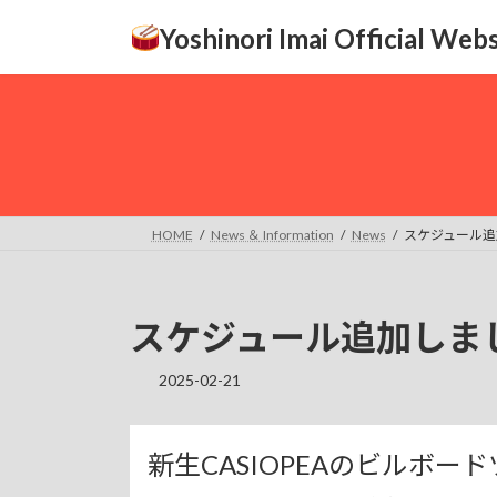
コ
ナ
Yoshinori Imai Official Webs
ン
ビ
テ
ゲ
ン
ー
ツ
シ
へ
ョ
ス
ン
キ
に
ッ
移
HOME
News ＆ Information
News
スケジュール追
プ
動
スケジュール追加しま
2025-02-21
新生CASIOPEAのビルボ