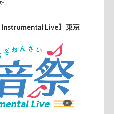
た。
strumental Live】東京