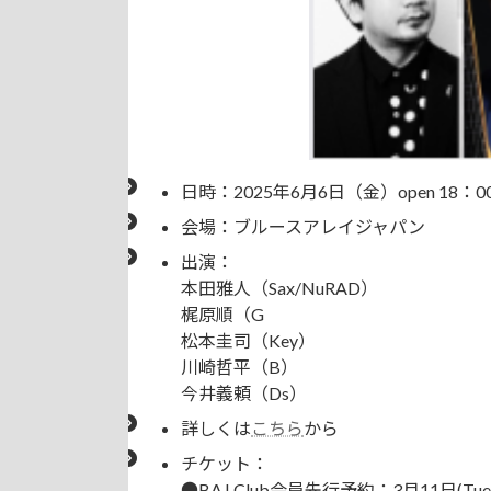
日時：2025年6月6日（金）open 18：00／
会場：ブルースアレイジャパン
出演：
本田雅人（Sax/NuRAD）
梶原順（G
松本圭司（Key）
川崎哲平（B）
今井義頼（Ds）
詳しくは
こちら
から
チケット：
●BAJ Club会員先行予約：3月11日(Tue)