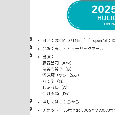
日時：2025年3月1日（土）open 16：30／
会場：東京・ヒューリックホール
出演：
藤森昌司（Key）
渋谷有希子（B）
河原塚ユウジ（Sax）
阿部学（G）
しょうゆ（G）
今井義頼（Ds）
詳しくは
こちら
から
チケット： SS席￥16,500 S￥9,900 A席￥