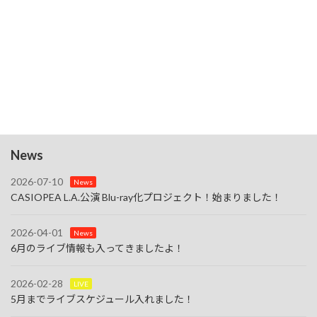
検索
今後のイベント
今後の イベント はありません。
N
o
t
News
i
c
e
2026-07-10
News
CASIOPEA L.A.公演 Blu-ray化プロジェクト！始まりました！
2026-04-01
News
6月のライブ情報も入ってきましたよ！
2026-02-28
LIVE
5月までライブスケジュール入れました！