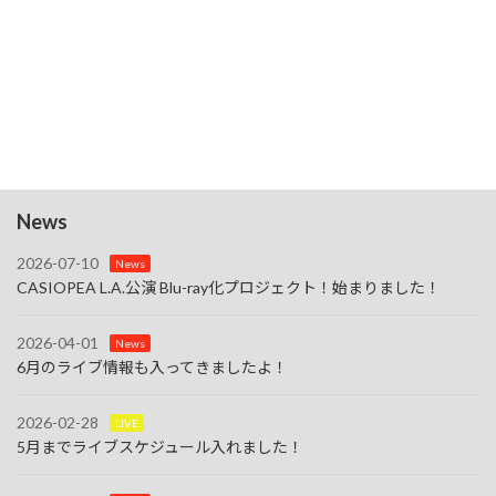
検索
今後のイベント
今後の イベント はありません。
N
o
t
News
i
c
e
2026-07-10
News
CASIOPEA L.A.公演 Blu-ray化プロジェクト！始まりました！
2026-04-01
News
6月のライブ情報も入ってきましたよ！
2026-02-28
LIVE
5月までライブスケジュール入れました！