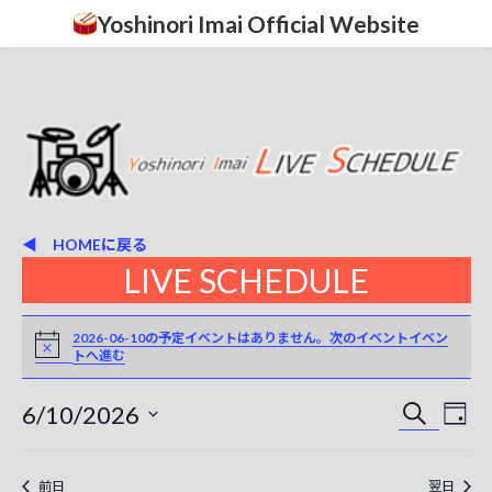
コ
ナ
Yoshinori Imai Official Website
ン
ビ
テ
ゲ
ン
ー
ツ
シ
へ
ョ
ス
ン
キ
に
ッ
移
プ
動
◀ HOMEに戻る
LIVE SCHEDULE
イ
2026-06-10の予定イベントはありません。
次のイベントイベン
N
トへ進む
o
ベ
t
i
ン
イ
イ
6/10/2026
c
検
日
e
索
ベ
日
ト
ベ
付
付
ン
ン
を
前日
翌日