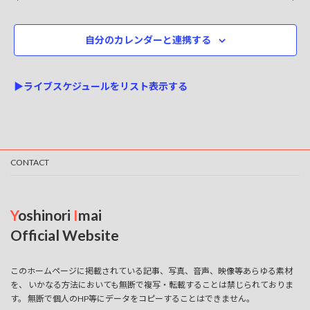
for
ト
選
ト
2026-
択
ビ
自分のカレンダーと連携する
を
ュ
06-
検
ー
10
▶ライブスケジュールをリスト表示する
ナ
索
ビ
し
ゲ
て
ー
ナ
CONTACT
シ
ビ
ョ
ゲ
ン
Y
oshinori
I
mai
ー
Official Website
シ
このホームページに掲載されている記事、写真、音声、映像等あらゆる素材
ョ
を、 いかなる方法においても無断で複写・転載することは禁じられておりま
す。 無断で個人のHP等にデータをコピーすることはできません。
ン