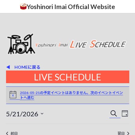
コ
ナ
Yoshinori Imai Official Website
ン
ビ
テ
ゲ
ン
ー
ツ
シ
へ
ョ
ス
ン
キ
に
ッ
移
プ
動
◀ HOMEに戻る
LIVE SCHEDULE
イ
2026-05-21の予定イベントはありません。
次のイベントイベン
N
トへ進む
o
ベ
t
i
ン
イ
イ
5/21/2026
c
検
日
e
索
ベ
日
ト
ベ
付
付
ン
ン
を
前日
翌日