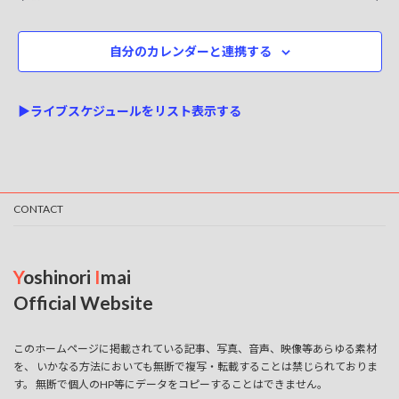
for
ト
選
ト
2026-
択
ビ
自分のカレンダーと連携する
を
ュ
05-
検
ー
21
▶ライブスケジュールをリスト表示する
ナ
索
ビ
し
ゲ
て
ー
ナ
CONTACT
シ
ビ
ョ
ゲ
ン
Y
oshinori
I
mai
ー
Official Website
シ
このホームページに掲載されている記事、写真、音声、映像等あらゆる素材
ョ
を、 いかなる方法においても無断で複写・転載することは禁じられておりま
す。 無断で個人のHP等にデータをコピーすることはできません。
ン