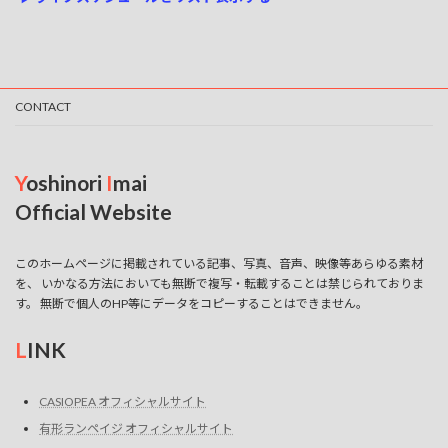
示
CONTACT
Y
oshinori
I
mai
Official Website
このホームページに掲載されている記事、写真、音声、映像等あらゆる素材
を、 いかなる方法においても無断で複写・転載することは禁じられておりま
す。 無断で個人のHP等にデータをコピーすることはできません。
L
INK
CASIOPEA オフィシャルサイト
有形ランペイジ オフィシャルサイト