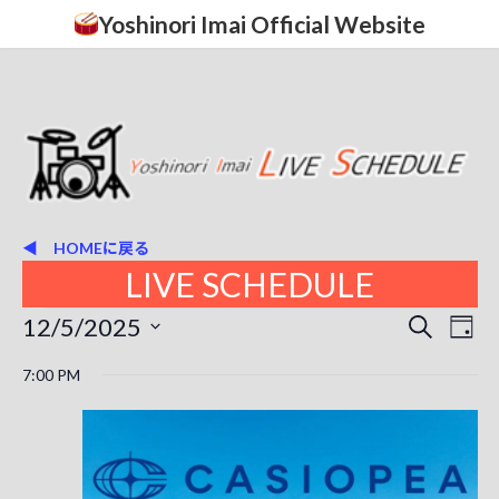
コ
ナ
Yoshinori Imai Official Website
ン
ビ
テ
ゲ
ン
ー
ツ
シ
へ
ョ
ス
ン
キ
に
ッ
移
プ
動
◀ HOMEに戻る
LIVE SCHEDULE
イ
12/5/2025
イ
イ
検
日
索
ベ
日
ベ
ベ
付
7:00 PM
付
ン
ン
を
ン
ト
選
ト
択
ト
ビ
を
ュ