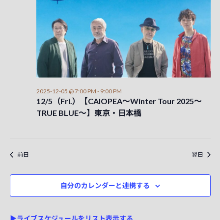
for
検
ー
2025-
ナ
索
12-
ビ
し
ゲ
05
て
ー
ナ
シ
ビ
2025-12-05 @ 7:00 PM
-
9:00 PM
ョ
12/5（Fri.）【CAIOPEA～Winter Tour 2025～
ゲ
ン
TRUE BLUE～】東京・日本橋
ー
シ
前日
翌日
ョ
ン
自分のカレンダーと連携する
を
表
▶ライブスケジュールをリスト表示する