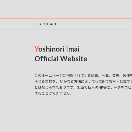
ベ
ョ
ン
ン
ト
を
CONTACT
を
検
索
表
し
Y
oshinori
I
mai
示
ま
Official Website
す
。
このホームページに掲載されている記事、写真、音声、映像
らゆる素材を、 いかなる方法においても無断で複写・転載す
とは禁じられております。 無断で個人のHP等にデータをコピ
することはできません。