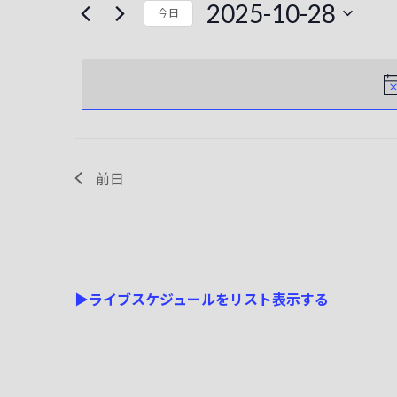
ン
2025-10-28
今日
ド
ト
ト
を
日
を
入
付
for
力
を
検
し
選
2025-
て
択
索
く
10-
し
だ
前日
さ
28
て
い
。
ナ
キ
ビ
ー
ワ
▶ライブスケジュールをリスト表示する
ゲ
ー
ー
ド
で
シ
イ