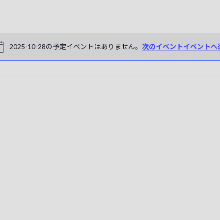
ト
ビ
ュ
2025-10-28の予定イベントはありません。
次のイベントイベントへ
N
ー
o
ナ
t
i
ビ
c
ゲ
e
ー
シ
ョ
ン