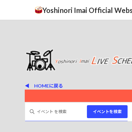
コ
ナ
Yoshinori Imai Official Webs
ン
ビ
テ
ゲ
ン
ー
ツ
シ
へ
ョ
ス
ン
キ
に
ッ
移
プ
動
◀ HOMEに戻る
イ
イ
キ
イベントを検索
ー
ベ
ベ
ワ
ン
ー