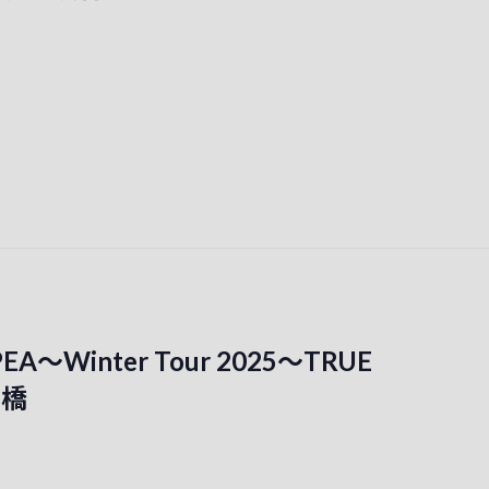
EA～Winter Tour 2025～TRUE
本橋