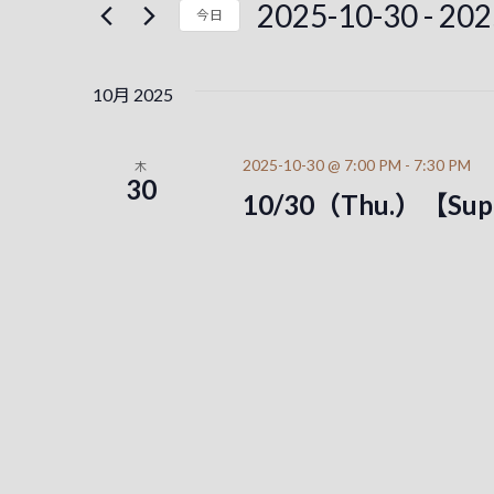
ン
2025-10-30
 - 
202
今日
ド
ト
ト
を
日
を
入
付
10月 2025
力
を
検
し
選
て
択
索
2025-10-30 @ 7:00 PM
-
7:30 PM
木
く
30
10/30（Thu.）【Sup
し
だ
さ
て
い
。
ナ
キ
ビ
ー
ワ
ゲ
ー
ー
ド
で
シ
イ