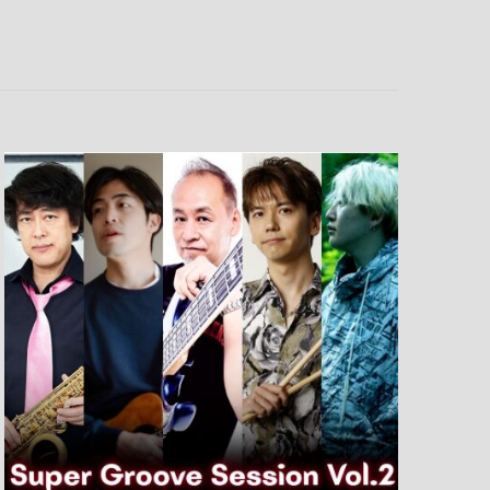
ト
ビ
ュ
ー
ナ
ビ
ゲ
ー
シ
ョ
ン