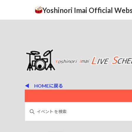
コ
ナ
Yoshinori Imai Official Webs
ン
ビ
テ
ゲ
ン
ー
ツ
シ
へ
ョ
ス
ン
キ
に
ッ
移
プ
動
◀ HOMEに戻る
イ
イ
キ
ー
ベ
ベ
ワ
ン
ー