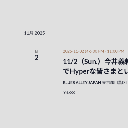
ベ
ョ
ン
ン
ト
を
を
検
11月 2025
索
表
し
示
ま
2025-11-02 @ 6:00 PM
-
11:00 PM
日
す
2
11/2（Sun.）今井義頼 
。
でHyperな皆さま
BLUES ALLEY JAPAN
東京都目黒区目
￥6,000