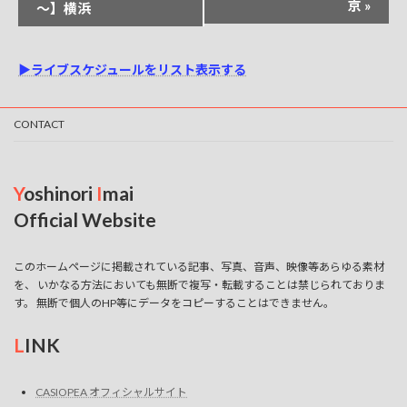
京
»
～】横浜
ト
ナ
▶ライブスケジュールをリスト表示する
ビ
ゲ
CONTACT
ー
シ
ョ
Y
oshinori
I
mai
ン
Official Website
このホームページに掲載されている記事、写真、音声、映像等あらゆる素材
を、 いかなる方法においても無断で複写・転載することは禁じられておりま
す。 無断で個人のHP等にデータをコピーすることはできません。
L
INK
CASIOPEA オフィシャルサイト