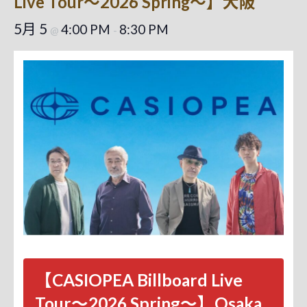
Live Tour～2026 Spring～】大阪
5月 5
4:00 PM
8:30 PM
@
-
【CASIOPEA Billboard Live
Tour～2026 Spring～】Osaka