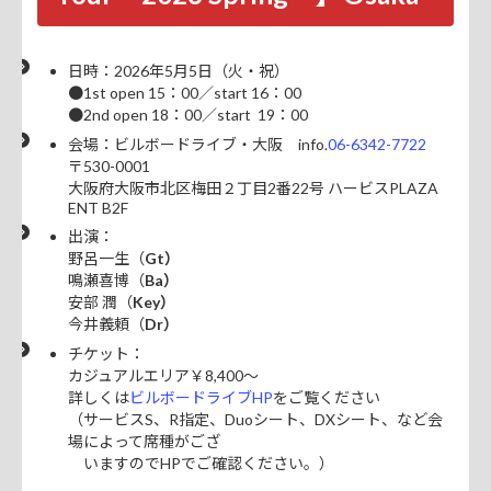
日時：2026年5月5日（火・祝）
●1st open 15：00／start 16：00
●2nd open 18：00／start 19：00
会場：ビルボードライブ・大阪 info.
06-6342-7722
〒530-0001
大阪府大阪市北区梅田２丁目2番22号 ハービスPLAZA
ENT B2F
出演：
野呂一生（
Gt）
鳴瀬喜博（
Ba）
安部 潤（
Key）
今井義頼（
Dr）
チケット：
カジュアルエリア￥8,400～
詳しくは
ビルボードライブHP
をご覧ください
（サービスS、R指定、Duoシート、DXシート、など会
場によって席種がござ
いますのでHPでご確認ください。）