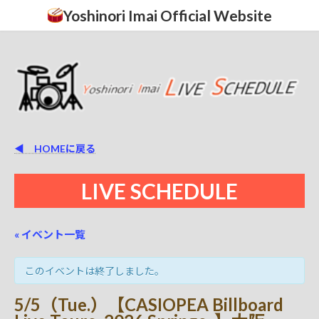
コ
ナ
Yoshinori Imai Official Website
ン
ビ
テ
ゲ
ン
ー
ツ
シ
へ
ョ
ス
ン
キ
に
ッ
移
プ
動
◀ HOMEに戻る
LIVE SCHEDULE
« イベント一覧
このイベントは終了しました。
5/5（Tue.）【CASIOPEA Billboard