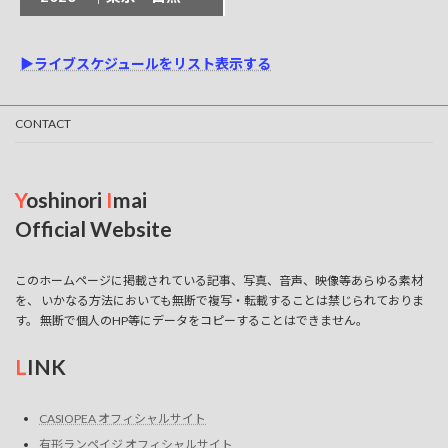
ビ
ゲ
▶ライブスケジュールをリスト表示する
ー
シ
CONTACT
ョ
ン
Y
oshinori
I
mai
Official Website
このホームページに掲載されている記事、写真、音声、映像等あらゆる素材
を、 いかなる方法においても無断で複写・転載することは禁じられておりま
す。 無断で個人のHP等にデータをコピーすることはできません。
L
INK
CASIOPEA オフィシャルサイト
有形ランペイジ オフィシャルサイト