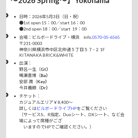
～2026 Spring～】Yokohama
日時：2026年5月3日（日・祝）
●1st open 15：00／start 16：00
●2nd open 18：00／start 19：00
会場：ビルボードライブ・横浜 info.
0570-05-6565
〒231-0003
神奈川県横浜市中区北仲通５丁目５７−２ 1F
KITANAKA BRICK&WHITE
出演：
野呂一生（
Gt）
鳴瀬喜博（
Ba）
安部 潤（
Key）
今井義頼（
Dr）
チケット：
カジュアルエリア￥8,400～
詳しくは
ビルボードライブHP
をご覧ください
（サービスS、R指定、Duoシート、DXシート、など会
場によって席種がござ
いますのでHPでご確認ください。）