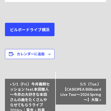
ビルボードライブ横浜
カレンダーに追加
イ
«
5/1（Fri.）今井義頼セ
5/5（Tue.）
ベ
ッション feat.本田雅人
【CASIOPEA Billboard
〜今井の大好きな本田
Live Tour～2026 Spring
ン
さんの曲をたくさんや
～】大阪
»
ト
らせてもらうライブ
ナ
2026〜｜東京・目黒