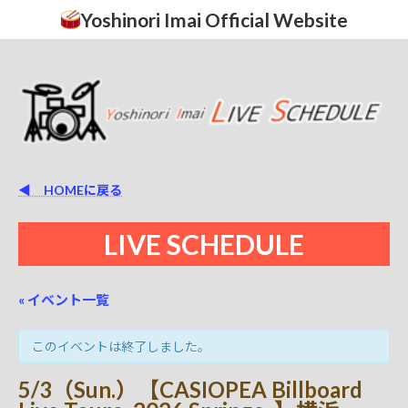
コ
ナ
Yoshinori Imai Official Website
ン
ビ
テ
ゲ
ン
ー
ツ
シ
へ
ョ
ス
ン
キ
に
ッ
移
プ
動
◀ HOMEに戻る
LIVE SCHEDULE
« イベント一覧
このイベントは終了しました。
5/3（Sun.）【CASIOPEA Billboard