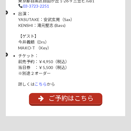
東京都目黒区自由が丘 1-26-9 三笠ビルB1
03-3723-2251
出演：
YASUTAKE：安武玄晃（Sax）
KENSHI：滝元堅志 (Bass)
【ゲスト】
今井義頼（Drs）
MAKO-T （Key）
チケット：
前売予約：￥4,950（税込）
当日券 ：￥5,500（税込）
※別途２オーダー
詳しくは
こちら
から
ご予約はこちら