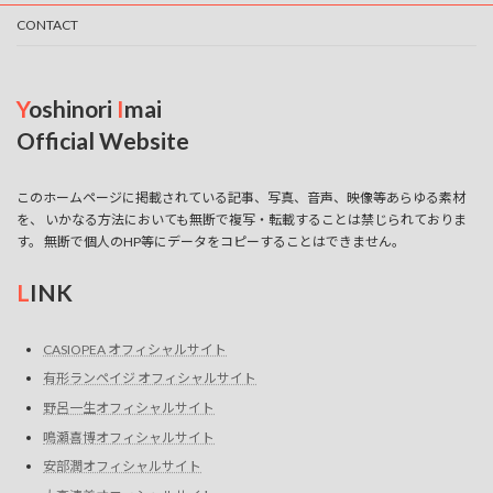
CONTACT
ー
シ
ョ
Y
oshinori
I
mai
ン
Official Website
このホームページに掲載されている記事、写真、音声、映像等あらゆる素材
を、 いかなる方法においても無断で複写・転載することは禁じられておりま
す。 無断で個人のHP等にデータをコピーすることはできません。
L
INK
CASIOPEA オフィシャルサイト
有形ランペイジ オフィシャルサイト
野呂一生オフィシャルサイト
鳴瀬喜博オフィシャルサイト
安部潤オフィシャルサイト