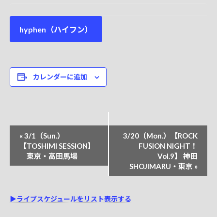
hyphen（ハイフン）
カレンダーに追加
イ
«
3/1（Sun.）
3/20（Mon.）【ROCK
ベ
【TOSHIMI SESSION】
FUSION NIGHT！
｜東京・高田馬場
Vol.9】 神田
ン
SHOJIMARU・東京
»
ト
ナ
▶ライブスケジュールをリスト表示する
ビ
ゲ