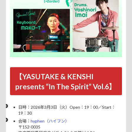
【YASUTAKE & KENSHI
presents “In The Spirit” Vol.6】
日時：2026年3月3日（火）Open：19：00／Start：
19：30
会場：
hyphen（ハイフン）
〒152-0035