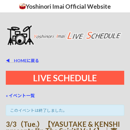
コ
ナ
Yoshinori Imai Official Website
ン
ビ
テ
ゲ
ン
ー
ツ
シ
へ
ョ
ス
ン
キ
に
ッ
移
プ
動
◀ HOMEに戻る
LIVE SCHEDULE
« イベント一覧
このイベントは終了しました。
3/3（Tue.）【YASUTAKE & KENSHI