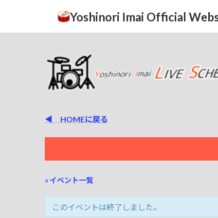
コ
ナ
Yoshinori Imai Official Webs
ン
ビ
テ
ゲ
ン
ー
ツ
シ
へ
ョ
ス
ン
キ
に
ッ
移
プ
動
◀ HOMEに戻る
« イベント一覧
このイベントは終了しました。