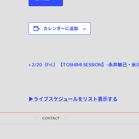
カレンダーに追加
イ
«
2/20（Fri.）【TOSHIMI SESSION】-永井敏己
ベ
ン
ト
▶ライブスケジュールをリスト表示する
ナ
ビ
CONTACT
ゲ
ー