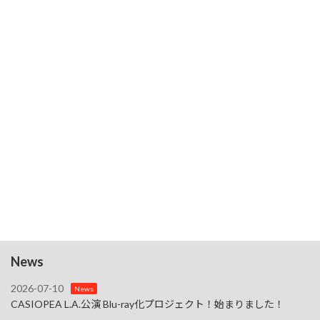
7:00 PM
-
10:00 PM
8月
14
8/14（Fri.）TOSHIMI SESSION -永井敏己・渡部チェ
ル・今井義頼-横浜・関内
4:00 PM
-
9:00 PM
8月
15
8/15（Sta.）【CASIOPEA LIVE 2026～Summer】・名
古屋
3:00 PM
-
9:30 PM
8月
16
8/16（Sun.)【CASIOPEA LIVE 2026～Summer】・大
阪・梅田
7:00 PM
-
10:00 PM
8月
23
8/23（Sun.）【Imai's Jazz Lounge】東京・池袋
カレンダーを表示
News
2026-07-10
News
CASIOPEA L.A.公演 Blu-ray化プロジェクト！始まりました！