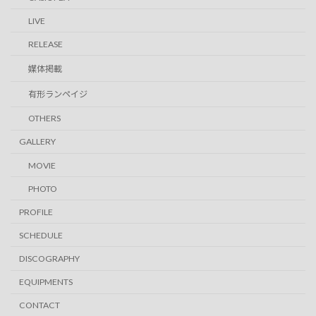
LIVE
RELEASE
媒体掲載
有形ランペイジ
OTHERS
GALLERY
MOVIE
PHOTO
PROFILE
SCHEDULE
DISCOGRAPHY
EQUIPMENTS
CONTACT