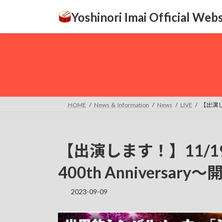
コ
ナ
Yoshinori Imai Official Webs
ン
ビ
テ
ゲ
ン
ー
ツ
シ
へ
ョ
ス
ン
キ
に
ッ
移
HOME
News ＆ Information
News
LIVE
【出演します
プ
動
【出演します！】11/19（Sun
400th Anniversar
2023-09-09