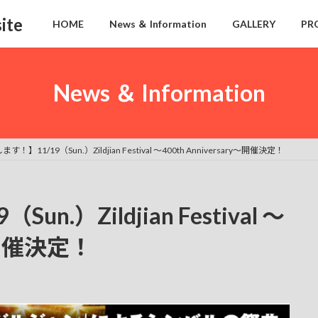
ite
HOME
News ＆ Information
GALLERY
PR
News ＆ Information
！】11/19（Sun.）Zildjian Festival ～400th Anniversary～開催決定！
.）Zildjian Festival ～
y～開催決定！