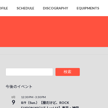
OFILE
SCHEDULE
DISCOGRAPHY
EQUIPMENTS
検索
今後のイベント
12:30 PM
-
3:30 PM
8月
9
8/9（Sun.）【昼だけど、ROCK
FUSION NIGHT！vol.11】東京・神田