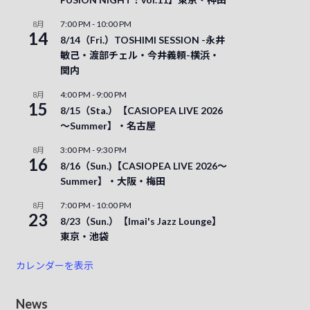
7:00 PM
-
10:00 PM
8月
14
8/14（Fri.）TOSHIMI SESSION -永井
敏己・渡部チェル・今井義頼-横浜・
関内
4:00 PM
-
9:00 PM
8月
15
8/15（Sta.）【CASIOPEA LIVE 2026
～Summer】・名古屋
3:00 PM
-
9:30 PM
8月
16
8/16（Sun.)【CASIOPEA LIVE 2026～
Summer】・大阪・梅田
7:00 PM
-
10:00 PM
8月
23
8/23（Sun.）【Imai's Jazz Lounge】
東京・池袋
カレンダーを表示
News