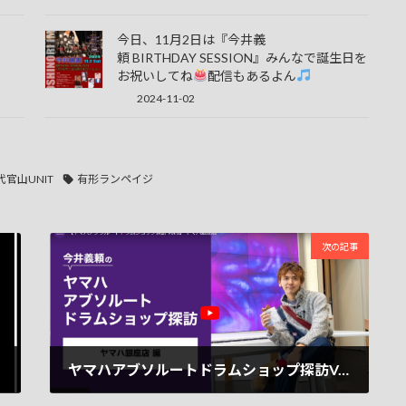
今日、11月2日は『今井義
頼 BIRTHDAY SESSION』みんなで誕生日を
お祝いしてね
配信もあるよん
2024-11-02
代官山UNIT
有形ランペイジ
次の記事
ヤマハアブソルートドラムショップ探訪Vol.6公開！！第6弾はヤマハ銀座店へ
2023-02-28