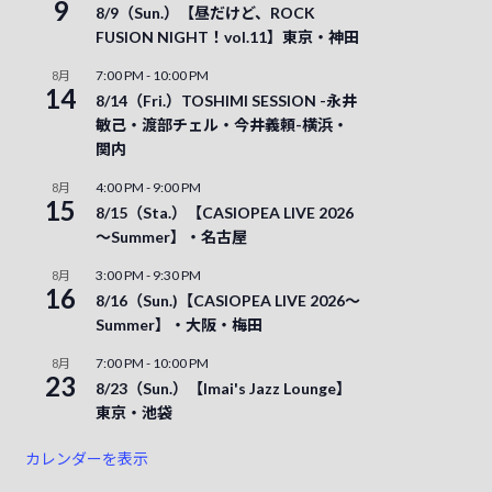
9
8/9（Sun.）【昼だけど、ROCK
FUSION NIGHT！vol.11】東京・神田
7:00 PM
-
10:00 PM
8月
14
8/14（Fri.）TOSHIMI SESSION -永井
敏己・渡部チェル・今井義頼-横浜・
関内
4:00 PM
-
9:00 PM
8月
15
8/15（Sta.）【CASIOPEA LIVE 2026
～Summer】・名古屋
3:00 PM
-
9:30 PM
8月
16
8/16（Sun.)【CASIOPEA LIVE 2026～
Summer】・大阪・梅田
7:00 PM
-
10:00 PM
8月
23
8/23（Sun.）【Imai's Jazz Lounge】
東京・池袋
カレンダーを表示