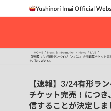
コ
ナ
Yoshinori Imai Official Webs
ン
ビ
テ
ゲ
ン
ー
ツ
シ
へ
ョ
ス
ン
キ
に
ッ
移
HOME
News ＆ Information
News
LIVE
プ
動
【速報】3/24有形ランペイジ「メバエ」会場観覧チケット完
をご覧ください。
【速報】3/24有形ラ
チケット完売！につき
信することが決定しま