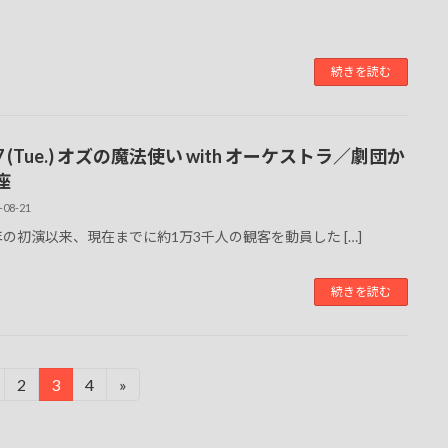
続きを読む
27 (Tue.) オズの魔法使い with オーケストラ／劇団か
座
-08-21
3年の初演以来、現在までに約1万3千人の観客を動員した […]
続きを読む
2
3
4
»
固
固
固
定
定
定
ペ
ペ
ペ