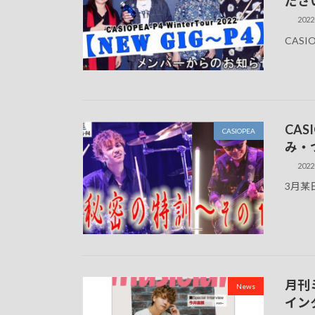
ださ
2022
CAS
CA
CASIOPEA
み・
2022
3月某
月刊
News
イン