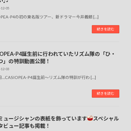
い♬
-12-05
IOPEA-P4の初の東名阪ツアー、新ドラマー今井義頼 […]
続きを読む
SIOPEA-P4誕生前に行われていたリズム隊の「ひ・
つ」の特訓動画公開！
-12-03
日…CASIOPEA-P4誕生前〜リズム隊の特訓が行わ […]
続きを読む
ミュージシャンの表紙を飾っています
スペシャル
タビュー記事も掲載！