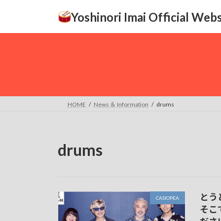
コ
ナ
Yoshinori Imai Official Webs
ン
ビ
テ
ゲ
ン
ー
ツ
シ
へ
ョ
ス
ン
キ
に
ッ
移
HOME
News ＆ Information
drums
プ
動
drums
とう
CASIOPEA
そこ