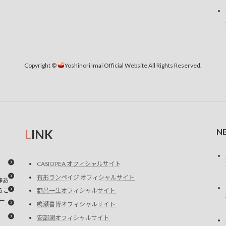
Copyright ©
Yoshinori Imai Official Website All Rights Reserved.
N
L
INK
CASIOPEA オフィシャルサイト
有形ランペイジ オフィシャルサイト
等あ
るこ
野呂一生オフィシャルサイト
ー
鳴瀬喜博オフィシャルサイト
安部潤オフィシャルサイト