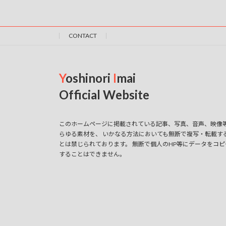
の
ー
ジ
ペ
CONTACT
ー
ジ
Y
oshinori
I
mai
送
Official Website
り
このホームページに掲載されている記事、写真、音声、映像
らゆる素材を、 いかなる方法においても無断で複写・転載す
とは禁じられております。 無断で個人のHP等にデータをコピ
することはできません。