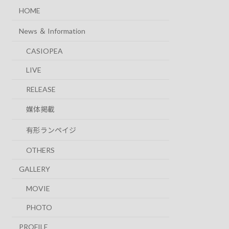
i
HOME
c
e
News ＆ Information
CASIOPEA
LIVE
RELEASE
媒体掲載
有形ランペイジ
OTHERS
GALLERY
MOVIE
PHOTO
PROFILE