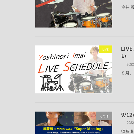
今井 
LI
LIVE
い
2022
８月、
9/12
その他
2022
須藤満