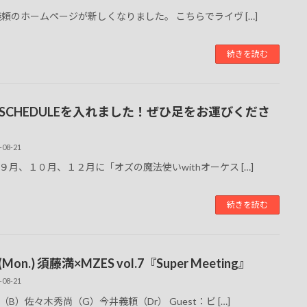
義頼のホームページが新しくなりました。 こちらでライヴ […]
続きを読む
VE SCHEDULEを入れました！ぜひ足をお運びくださ
-08-21
９月、１０月、１２月に「オズの魔法使いwithオーケス […]
続きを読む
 (Mon.) 須藤満×MZES vol.7『Super Meeting』
-08-21
（B）佐々木秀尚（G）今井義頼（Dr） Guest：ビ […]