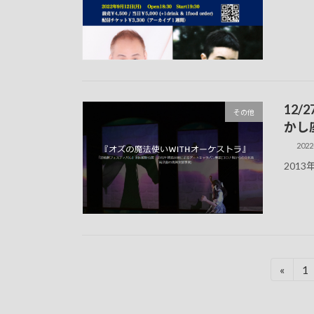
12/
その他
かし
2022
201
投
«
1
固
定
稿
ペ