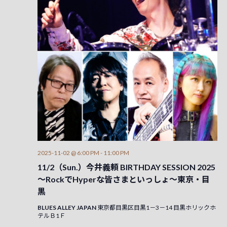
2025-11-02 @ 6:00 PM
-
11:00 PM
11/2（Sun.）今井義頼 BIRTHDAY SESSION 2025
～RockでHyperな皆さまといっしょ～東京・目
黒
BLUES ALLEY JAPAN
東京都目黒区目黒1－3－14 目黒ホリックホ
テルＢ1Ｆ