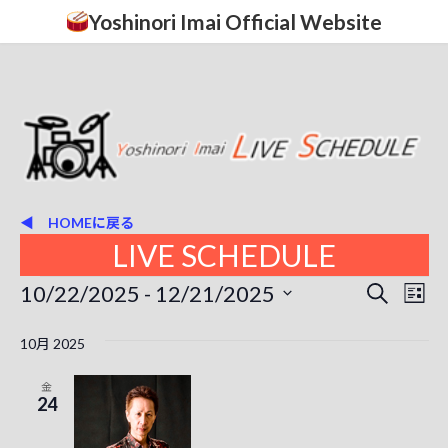
コ
ナ
Yoshinori Imai Official Website
ン
ビ
テ
ゲ
ン
ー
ツ
シ
へ
ョ
ス
ン
キ
に
ッ
移
プ
動
◀ HOMEに戻る
LIVE SCHEDULE
イ
10/22/2025
 - 
12/21/2025
イ
イ
検
リ
索
ベ
日
ベ
ベ
ス
付
10月 2025
ン
ト
ン
を
ン
表
ト
選
金
ト
択
示
24
ト
ビ
を
ュ