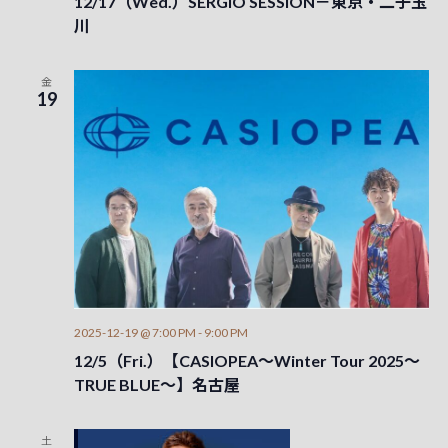
12/17（Wed.）SERGIO SESSION－東京・二子玉
川
金
19
2025-12-19 @ 7:00 PM
-
9:00 PM
12/5（Fri.）【CASIOPEA～Winter Tour 2025～
TRUE BLUE～】名古屋
土