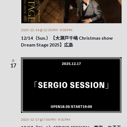
2025-12-14 @ 12:30 PM
-
9:00 PM
12/14（Sun.）【大瀬戸千嶋 Christmas show
Dream Stage 2025】広島
水
17
2025-12-17 @ 7:00 PM
-
9:30 PM