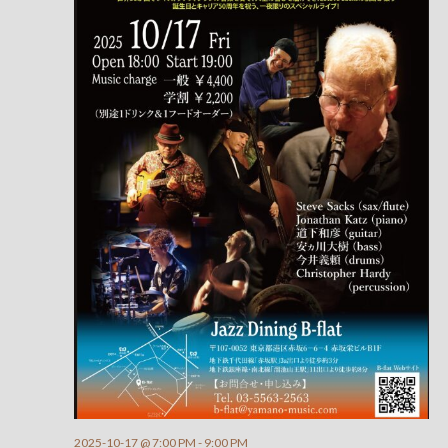
検
ー
ナ
索
ビ
し
ゲ
て
ー
ナ
シ
ビ
ョ
ゲ
ン
ー
シ
ョ
ン
を
表
2025-10-17 @ 7:00 PM
-
9:00 PM