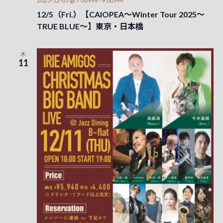
2025-12-05 @ 7:00 PM
-
9:00 PM
12/5（Fri.）【CAIOPEA～Winter Tour 2025～
TRUE BLUE～】東京・日本橋
木
11