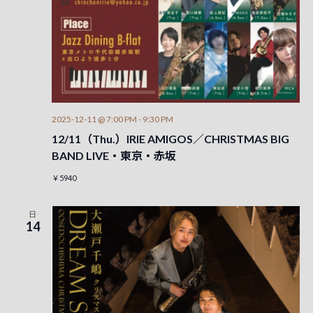
2025-12-11 @ 7:00 PM
-
9:30 PM
12/11（Thu.）IRIE AMIGOS／CHRISTMAS BIG
BAND LIVE・東京・赤坂
￥5940
日
14