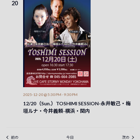
20
2025-12-20 @ 5:30 PM
-
9:30 PM
12/20（Sun.）TOSHIMI SESSION-永井敏己・梅
垣ルナ・今井義頼-横浜・関内
イベント
イベ
前の
今日
次の