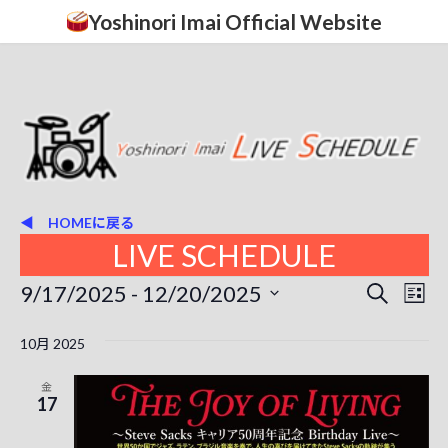
コ
ナ
Yoshinori Imai Official Website
ン
ビ
テ
ゲ
ン
ー
ツ
シ
へ
ョ
ス
ン
キ
に
ッ
移
プ
動
◀ HOMEに戻る
LIVE SCHEDULE
イ
9/17/2025
 - 
12/20/2025
イ
イ
検
リ
索
ベ
日
ベ
ベ
ス
付
10月 2025
ン
ト
ン
を
ン
表
ト
選
金
ト
択
示
17
ト
ビ
を
ュ