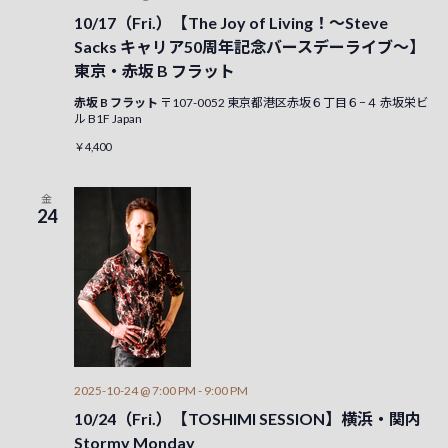
示
10/17（Fri.）【The Joy of Living！～Steve
Sacks キャリア50周年記念バースデーライブ～】
東京・赤坂 B フラット
赤坂 B フラット
〒107-0052 東京都港区赤坂６丁目６−４ 赤坂栄ビ
ル B1F Japan
￥4,400
金
24
2025-10-24 @ 7:00 PM
-
9:00 PM
10/24（Fri.）【TOSHIMI SESSION】横浜・関内
Stormy Monday