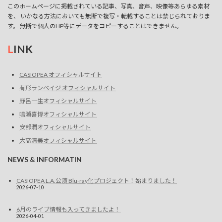
このホームページに掲載されている記事、写真、音声、映像等あらゆる素材
ョ
を、 いかなる方法においても無断で複写・転載することは禁じられておりま
す。 無断で個人のHP等にデータをコピーすることはできません。
ン
を
L
INK
表
CASIOPEA オフィシャルサイト
示
有形ランペイジ オフィシャルサイト
野呂一生オフィシャルサイト
鳴瀬喜博オフィシャルサイト
安部潤オフィシャルサイト
大高清美オフィシャルサイト
NEWS & INFORMATIN
CASIOPEA L.A.公演 Blu-ray化プロジェクト！始まりました！
2026-07-10
6月のライブ情報も入ってきましたよ！
2026-04-01