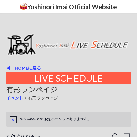
コ
ナ
Yoshinori Imai Official Website
ン
ビ
テ
ゲ
ン
ー
ツ
シ
へ
ョ
ス
ン
キ
に
ッ
移
プ
動
◀ HOMEに戻る
LIVE SCHEDULE
有形ランペイジ
イベント
有形ランペイジ
イ
2026-04-01の予定イベントはありません。
N
ベ
o
t
ン
4/1/2026
イ
イ
i
検