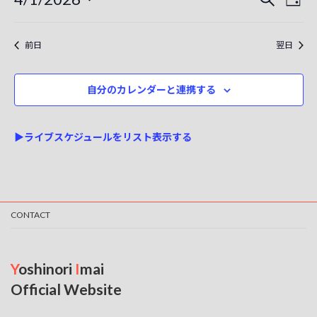
日
c
ト
索
ベ
日
ベ
e
付
付
ン
for
ン
を
前日
翌日
ト
選
2026-
ト
択
ビ
04-
自分のカレンダーと連携する
を
ュ
01
検
ー
▶ライブスケジュールをリスト表示する
ナ
索
ビ
し
ゲ
て
ー
ナ
CONTACT
シ
ビ
ョ
ゲ
ン
Y
oshinori
I
mai
ー
Official Website
シ