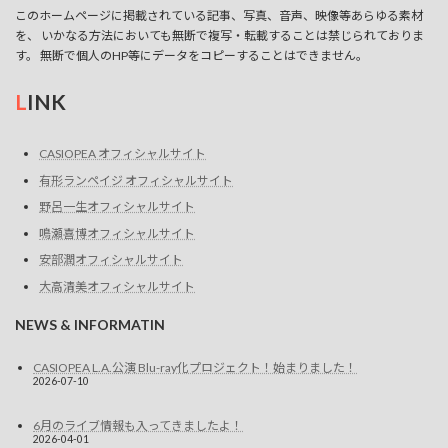
このホームページに掲載されている記事、写真、音声、映像等あらゆる素材
ョ
を、 いかなる方法においても無断で複写・転載することは禁じられておりま
ン
す。 無断で個人のHP等にデータをコピーすることはできません。
を
L
INK
表
CASIOPEA オフィシャルサイト
示
有形ランペイジ オフィシャルサイト
野呂一生オフィシャルサイト
鳴瀬喜博オフィシャルサイト
安部潤オフィシャルサイト
大高清美オフィシャルサイト
NEWS & INFORMATIN
CASIOPEA L.A.公演 Blu-ray化プロジェクト！始まりました！
2026-07-10
6月のライブ情報も入ってきましたよ！
2026-04-01