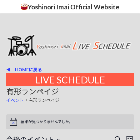
コ
ナ
Yoshinori Imai Official Website
ン
ビ
テ
ゲ
ン
ー
ツ
シ
へ
ョ
ス
ン
キ
に
ッ
移
プ
動
◀ HOMEに戻る
LIVE SCHEDULE
有形ランペイジ
イベント
有形ランペイジ
イ
結果が見つかりませんでした。
N
ベ
o
t
ン
今後のイベント
イ
イ
i
検