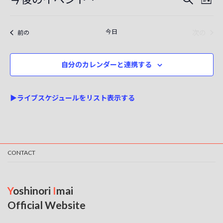
リ
c
ト
索
ベ
日
ベ
e
ス
付
ン
ト
ン
を
今日
イベ
イベント
次の
前の
表
ト
選
ト
択
示
ビ
自分のカレンダーと連携する
を
ュ
検
ー
▶ライブスケジュールをリスト表示する
ナ
索
ビ
し
ゲ
て
ー
ナ
CONTACT
シ
ビ
ョ
ゲ
ン
Y
oshinori
I
mai
ー
Official Website
シ