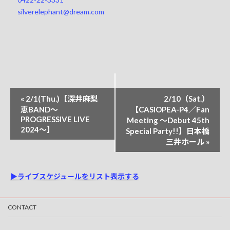
silverelephant@dream.com
イ
«
2/1(Thu.)【深井麻梨
2/10（Sat.）
ベ
恵BAND～
【CASIOPEA-P4／Fan
PROGRESSIVE LIVE
Meeting 〜Debut 45th
ン
2024～】
Special Party!!】日本橋
ト
三井ホール
»
ナ
ビ
▶ライブスケジュールをリスト表示する
ゲ
ー
CONTACT
シ
ョ