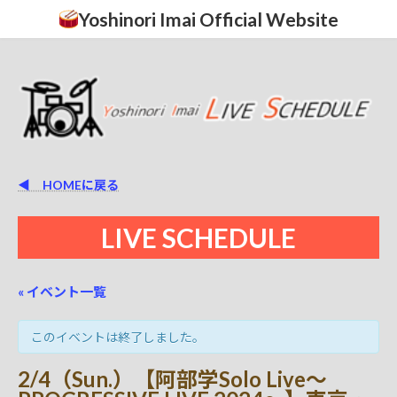
コ
ナ
Yoshinori Imai Official Website
ン
ビ
テ
ゲ
ン
ー
ツ
シ
へ
ョ
ス
ン
キ
に
ッ
移
プ
動
◀ HOMEに戻る
LIVE SCHEDULE
« イベント一覧
このイベントは終了しました。
2/4（Sun.）【阿部学Solo Live〜