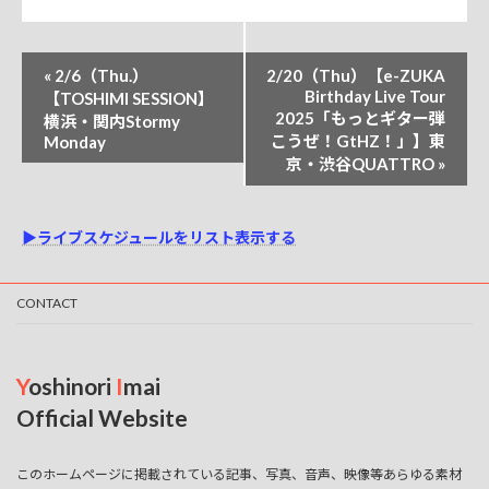
イ
«
2/6（Thu.）
2/20（Thu）【e-ZUKA
ベ
Birthday Live Tour
【TOSHIMI SESSION】
2025「もっとギター弾
横浜・関内Stormy
ン
こうぜ！GtHZ！」】東
Monday
ト
京・渋谷QUATTRO
»
ナ
ビ
▶ライブスケジュールをリスト表示する
ゲ
ー
CONTACT
シ
ョ
ン
Y
oshinori
I
mai
Official Website
このホームページに掲載されている記事、写真、音声、映像等あらゆる素材