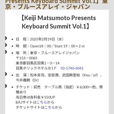
Presents Keyboard Summit Vol.1】東
京・ブルースアレイ・ジャパン
【Keiji Matsumoto Presents
Keyboard Summit Vol.1】
日 程：2025年2月19日（水）
時 間：Open18：00／Start 19：00 × 2 st
場 所：東京・ブルースアレイジャパン
〒153－0063
東京都目黒区目黒1－3－14
目黒ホリックホテルＢ1Ｆ
03-5740-6041
出 演：松本圭司、安部潤、武田麻里絵（Key／pf）、
今井義頼（Dr）
チケット：前売 テーブル席（指定）￥6,000～他、席
種あり
当日券は各料金￥550UP
BAJサイトは
こちら
から
チケットサイトは
こちら
から