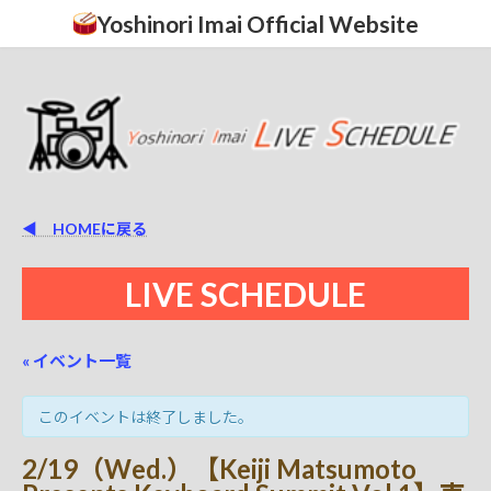
コ
ナ
Yoshinori Imai Official Website
ン
ビ
テ
ゲ
ン
ー
ツ
シ
へ
ョ
ス
ン
キ
に
ッ
移
プ
動
◀ HOMEに戻る
LIVE SCHEDULE
« イベント一覧
このイベントは終了しました。
2/19（Wed.）【Keiji Matsumoto