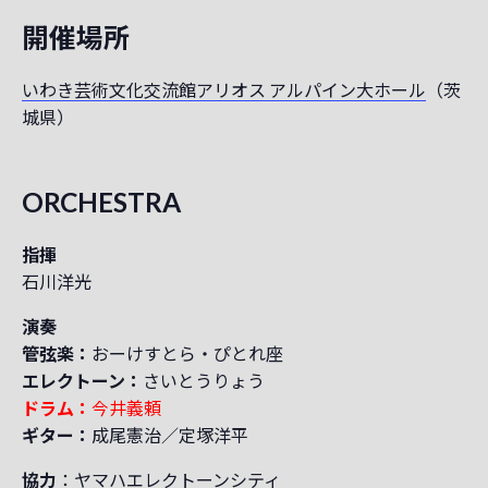
開催場所
いわき芸術文化交流館アリオス アルパイン大ホール
（茨
城県）
ORCHESTRA
指揮
石川洋光
演奏
管弦楽：
おーけすとら・ぴとれ座
エレクトーン：
さいとうりょう
ドラム：
今井義頼
ギター：
成尾憲治／定塚洋平
協力
：ヤマハエレクトーンシティ