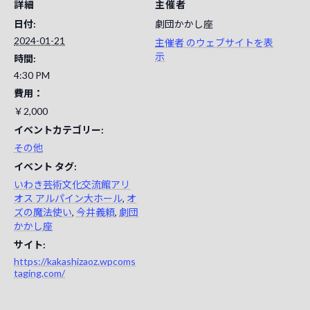
詳細
主催者
日付:
劇団かかし座
2024-01-21
主催者 のウェブサイトを表
示
時間:
4:30 PM
費用：
￥2,000
イベントカテゴリー:
その他
イベント タグ:
いわき芸術文化交流館アリ
オス アルパイン大ホール
,
オ
ズの魔法使い
,
今井義頼
,
劇団
かかし座
サイト:
https://kakashizaoz.wpcoms
taging.com/