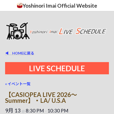
コ
ナ
Yoshinori Imai Official Website
ン
ビ
テ
ゲ
ン
ー
ツ
シ
へ
ョ
ス
ン
キ
に
ッ
移
プ
動
◀ HOMEに戻る
LIVE SCHEDULE
« イベント一覧
【CASIOPEA LIVE 2026～
Summer】・LA/ U.S.A
9月 13
8:30 PM
10:30 PM
@
-