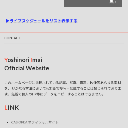
ト
黒
»
ナ
ビ
▶ライブスケジュールをリスト表示する
ゲ
ー
CONTACT
シ
ョ
ン
Y
oshinori
I
mai
Official Website
このホームページに掲載されている記事、写真、音声、映像等あらゆる素材
を、 いかなる方法においても無断で複写・転載することは禁じられておりま
す。 無断で個人のHP等にデータをコピーすることはできません。
L
INK
CASIOPEA オフィシャルサイト