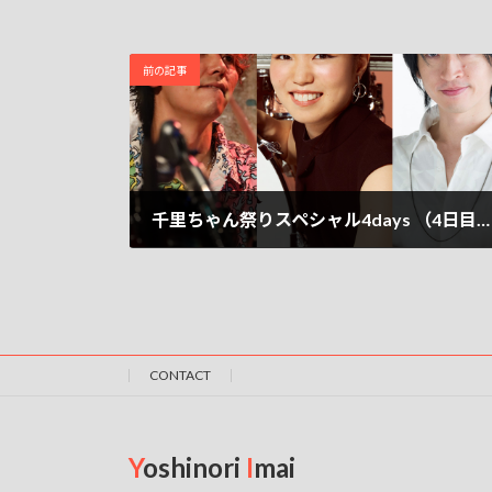
前の記事
千里ちゃん祭りスペシャル4days （4日目）今回もトリプルドラム！だよ
2023-10-18
CONTACT
Y
oshinori
I
mai