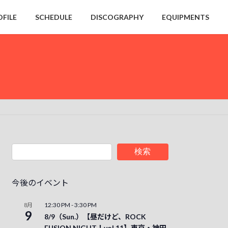
OFILE
SCHEDULE
DISCOGRAPHY
EQUIPMENTS
検索
今後のイベント
12:30 PM
-
3:30 PM
8月
9
8/9（Sun.）【昼だけど、ROCK
FUSION NIGHT！vol.11】東京・神田