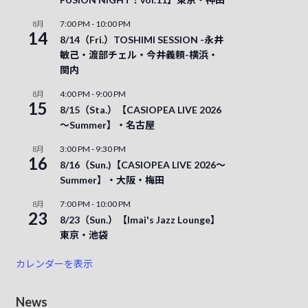
7:00 PM
-
10:00 PM
8月
14
8/14（Fri.）TOSHIMI SESSION -永井
敏己・渡部チェル・今井義頼-横浜・
関内
4:00 PM
-
9:00 PM
8月
15
8/15（Sta.）【CASIOPEA LIVE 2026
～Summer】・名古屋
3:00 PM
-
9:30 PM
8月
16
8/16（Sun.)【CASIOPEA LIVE 2026～
Summer】・大阪・梅田
7:00 PM
-
10:00 PM
8月
23
8/23（Sun.）【Imai's Jazz Lounge】
東京・池袋
カレンダーを表示
News