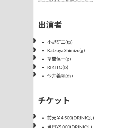
出演者
小野研二(tp)
Katzuya Shimizu(g)
草間信一(p)
RIKITO(b)
今井義頼(ds)
チケット
前売￥4,500(DRINK別)
当日¥5,000(DRINK別)