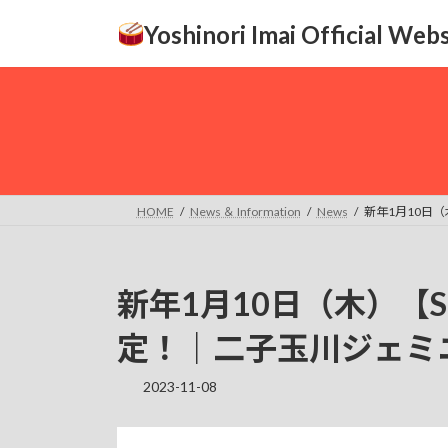
コ
ナ
Yoshinori Imai Official Webs
ン
ビ
テ
ゲ
ン
ー
ツ
シ
へ
ョ
ス
ン
キ
に
ッ
移
HOME
News ＆ Information
News
新年1月10日（
プ
動
新年1月10日（木）【SE
定！｜二子玉川ジェミ
2023-11-08