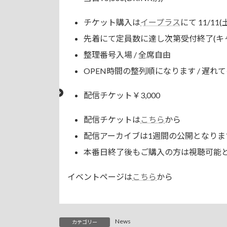
チケット購入は
イープラス
にて 11/11
先着にて定員数に達し次第受付終了(キ
整理番号入場 / 全席自由
OPEN時間の整列順になります / 遅
配信チケット￥3,000
配信チケットは
こちら
から
配信アーカイブは1週間の公開となりま
本番日終了後もご購入の方は視聴可能
イベントページは
こちら
から
News
カテゴリー