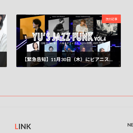
次の記事
【緊急告知】11月30日（木）にピアニスト樋口友さん主宰の『Yu’s Jazz Funk Vol.4』に出演決定！｜六本木クラップス
2023-11-13
N
L
INK