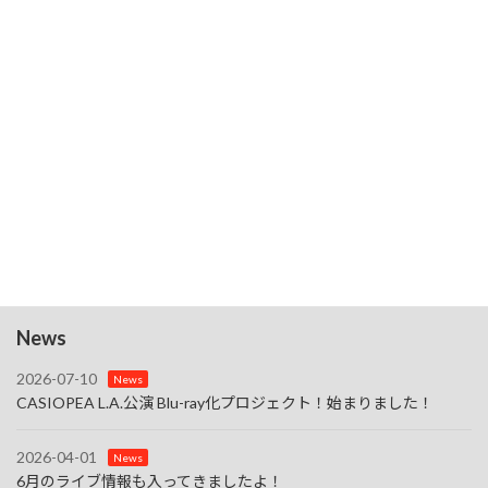
4:00 PM
-
9:00 PM
8月
15
8/15（Sta.）【CASIOPEA LIVE 2026～Summer】・名
古屋
3:00 PM
-
9:30 PM
8月
16
8/16（Sun.)【CASIOPEA LIVE 2026～Summer】・大
阪・梅田
7:00 PM
-
10:00 PM
8月
23
8/23（Sun.）【Imai's Jazz Lounge】東京・池袋
カレンダーを表示
News
2026-07-10
News
CASIOPEA L.A.公演 Blu-ray化プロジェクト！始まりました！
2026-04-01
News
6月のライブ情報も入ってきましたよ！