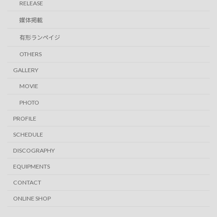
RELEASE
媒体掲載
有形ランペイジ
OTHERS
GALLERY
MOVIE
PHOTO
PROFILE
SCHEDULE
DISCOGRAPHY
EQUIPMENTS
CONTACT
ONLINE SHOP