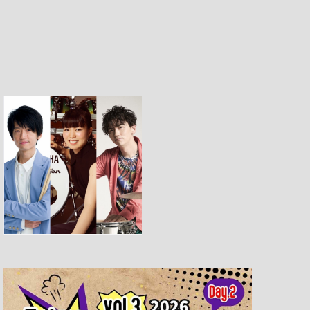
ト
ビ
ュ
ー
ナ
ビ
ゲ
ー
シ
ョ
ン