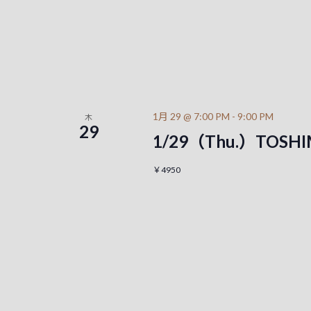
1月 29 @ 7:00 PM
-
9:00 PM
木
29
1/29（Thu.）TOS
￥4950