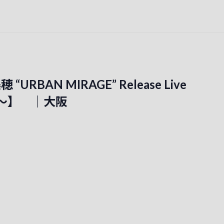
“URBAN MIRAGE” Release Live
ial～】 ｜大阪