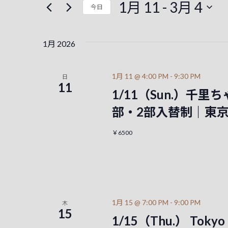
ン
1月 11
 - 
3月 4
今日
ド
ト
ト
を
日
を
入
付
1月 2026
力
を
検
し
選
て
択
索
1月 11 @ 4:00 PM
-
9:30 PM
日
く
11
1/11（Sun.）千里ちゃん
し
だ
さ
部・2部入替制｜東
て
い
。
ナ
￥6500
キ
ビ
ー
ワ
ゲ
ー
ー
ド
1月 15 @ 7:00 PM
-
9:00 PM
木
で
15
シ
イ
1/15（Thu.） Tokyo 