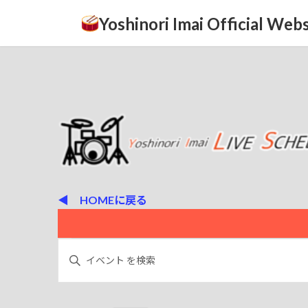
コ
ナ
Yoshinori Imai Official Webs
ン
ビ
テ
ゲ
ン
ー
ツ
シ
へ
ョ
ス
ン
キ
に
ッ
移
プ
動
◀ HOMEに戻る
イ
イ
キ
ー
ベ
ベ
ワ
ン
ー