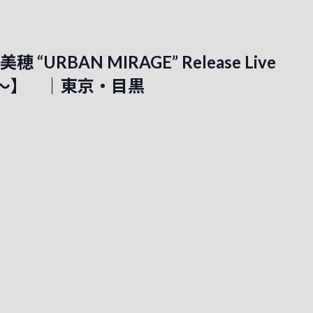
 “URBAN MIRAGE” Release Live
cial～】 ｜東京・目黒