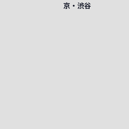
ベ
ョ
京・渋谷
ン
ン
ト
を
を
検
索
表
し
示
ま
す
。