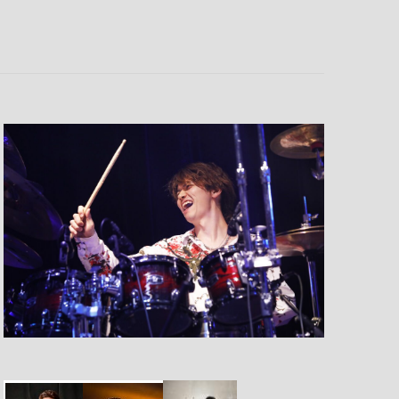
ト
ビ
ュ
ー
ナ
ビ
ゲ
ー
シ
ョ
ン