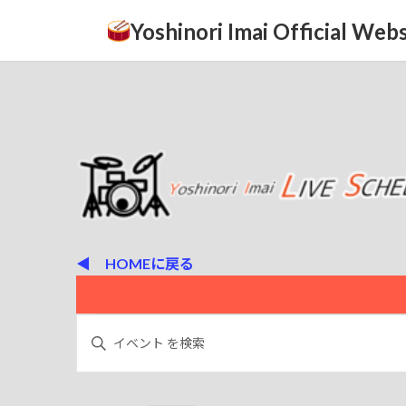
コ
ナ
Yoshinori Imai Official Webs
ン
ビ
テ
ゲ
ン
ー
ツ
シ
へ
ョ
ス
ン
キ
に
ッ
移
プ
動
◀ HOMEに戻る
イ
イ
キ
ー
ベ
ベ
ワ
ン
ー