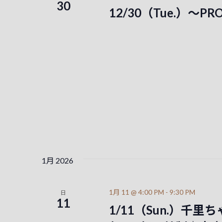
ベ
30
ョ
12/30（Tue.）～PR
ン
ン
ト
を
を
検
索
表
し
示
ま
す
。
1月 2026
1月 11 @ 4:00 PM
-
9:30 PM
日
11
1/11（Sun.）千里ちゃん