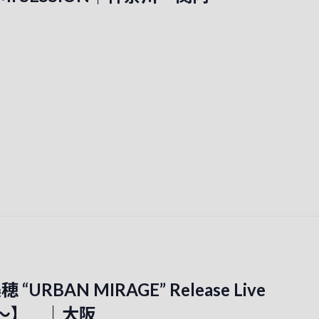
“URBAN MIRAGE” Release Live
ial～】 ｜大阪