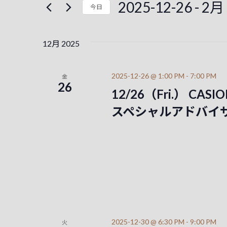
ン
2025-12-26
 - 
2月 
今日
ド
ト
ト
を
日
を
入
付
12月 2025
力
を
検
し
選
て
択
索
2025-12-26 @ 1:00 PM
-
7:00 PM
金
く
26
12/26（Fri.） CAS
し
だ
さ
スペシャルアドバイ
て
い
。
ナ
キ
ビ
ー
ワ
ゲ
ー
ー
ド
で
シ
イ
2025-12-30 @ 6:30 PM
-
9:00 PM
火