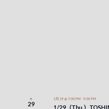
1月 29 @ 7:00 PM
-
9:00 PM
木
29
1/29（Thu.）TOS