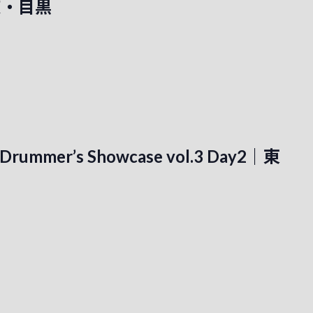
京・目黒
Drummer’s Showcase vol.3 Day2｜東