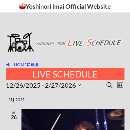
コ
ナ
Yoshinori Imai Official Website
ン
ビ
テ
ゲ
ン
ー
ツ
シ
へ
ョ
ス
ン
キ
に
ッ
移
プ
動
◀ HOMEに戻る
LIVE SCHEDULE
イ
12/26/2025
 - 
2/27/2026
イ
イ
検
リ
索
ベ
日
ベ
ベ
ス
付
12月 2025
ン
ト
ン
を
ン
表
ト
選
金
ト
択
示
26
ト
ビ
を
ュ