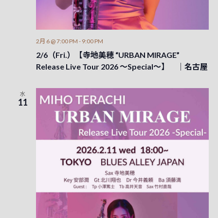
2月 6 @ 7:00 PM
-
9:00 PM
2/6（Fri.）【寺地美穂 “URBAN MIRAGE”
Release Live Tour 2026 ～Special～】 ｜名古屋
水
11