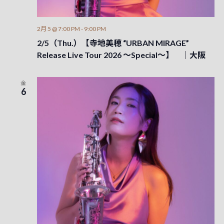
2月 5 @ 7:00 PM
-
9:00 PM
2/5（Thu.）【寺地美穂 “URBAN MIRAGE”
Release Live Tour 2026 ～Special～】 ｜大阪
金
6