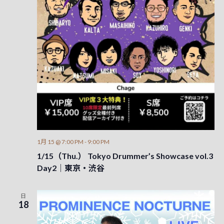
1月 15 @ 7:00 PM
-
9:00 PM
1/15（Thu.） Tokyo Drummer’s Showcase vol.3
Day2｜東京・渋谷
日
18