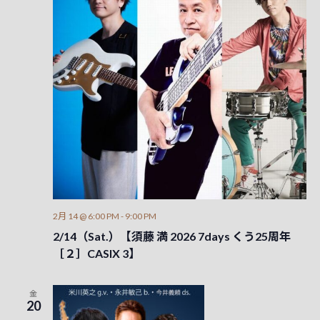
2月 14 @ 6:00 PM
-
9:00 PM
2/14（Sat.）【須藤 満 2026 7days くう25周年
［２］CASIX 3】
金
20