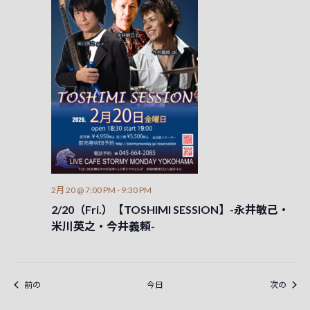
2月 20 @ 7:00 PM
-
9:30 PM
2/20（Fri.）【TOSHIMI SESSION】-永井敏己・
米川英之・今井義頼-
イベント
イベ
前の
今日
次の