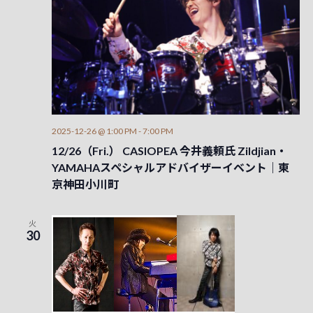
検
ー
ナ
索
ビ
し
ゲ
て
ー
ナ
シ
ビ
2025-12-26 @ 1:00 PM
-
7:00 PM
ョ
12/26（Fri.） CASIOPEA 今井義頼氏 Zildjian・
ゲ
ン
YAMAHAスペシャルアドバイザーイベント｜東
ー
京神田小川町
シ
ョ
火
30
ン
を
表