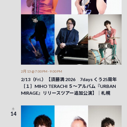
2月 13 @ 7:00 PM
-
9:00 PM
2/13（Fri.）【須藤満 2026 7days くう25周年
［１］MIHO TERACHI ５～アルバム『URBAN
MIRAGE』リリースツアー追加公演】｜札幌
土
14