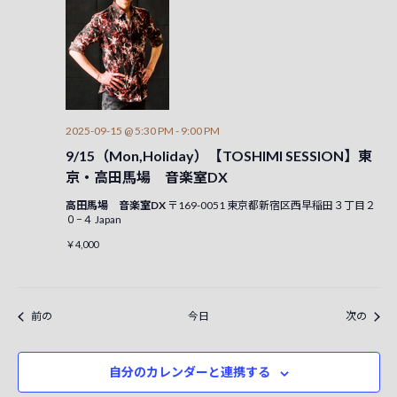
2025-09-15 @ 5:30 PM
-
9:00 PM
9/15（Mon,Holiday）【TOSHIMI SESSION】東
京・高田馬場 音楽室DX
高田馬場 音楽室DX
〒169-0051 東京都新宿区西早稲田３丁目２
０−４ Japan
￥4,000
イベント
イベ
前の
今日
次の
自分のカレンダーと連携する