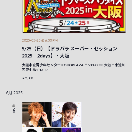
検
ー
ナ
索
ビ
し
ゲ
て
ー
2025-05-25 @ 6:00 PM
ナ
シ
5/25（日）【ドラパラ スーパー・セッション
ビ
2025 2days】・大阪
ョ
ゲ
ン
大阪市立青少年センター KOKOPLAZA
〒533-0033 大阪市東淀川
区東中島1-13-13
ー
￥2,000
シ
6月 2025
ョ
ン
金
6
を
表