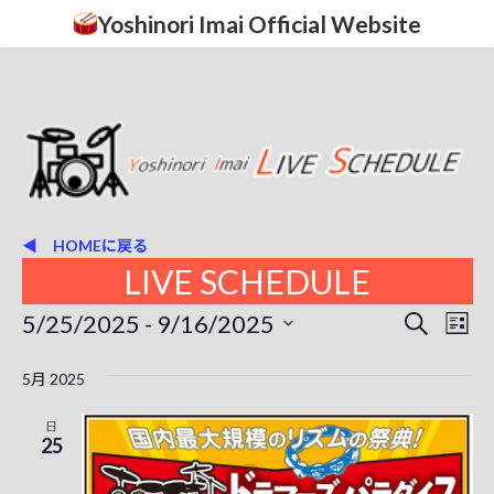
コ
ナ
Yoshinori Imai Official Website
ン
ビ
テ
ゲ
ン
ー
ツ
シ
へ
ョ
ス
ン
キ
に
ッ
移
プ
動
◀ HOMEに戻る
LIVE SCHEDULE
イ
5/25/2025
 - 
9/16/2025
イ
イ
検
リ
索
ベ
日
ベ
ベ
ス
付
5月 2025
ン
ト
ン
を
ン
表
ト
選
日
ト
択
示
25
ト
ビ
を
ュ