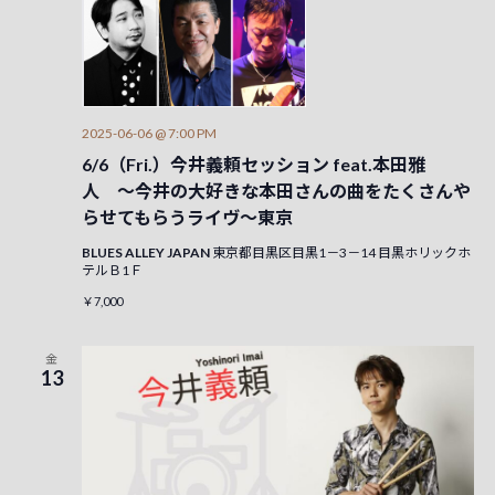
示
2025-06-06 @ 7:00 PM
6/6（Fri.）今井義頼セッション feat.本田雅
人 〜今井の大好きな本田さんの曲をたくさんや
らせてもらうライヴ〜東京
BLUES ALLEY JAPAN
東京都目黒区目黒1－3－14 目黒ホリックホ
テルＢ1Ｆ
￥7,000
金
13