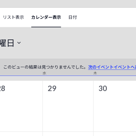
イ
リスト表示
カレンダー表示
日付
ベ
ン
日曜日
ト
ビ
ュ
このビューの結果は見つかりませんでした。
次のイベントイベントへ
N
ー
曜日
水
水曜日
木
木曜日
o
ナ
t
0
0
0
28
29
30
i
ビ
イ
イ
イ
c
ゲ
e
ベ
ベ
ベ
ー
ン
ン
ン
シ
ト
ト
ト
ョ