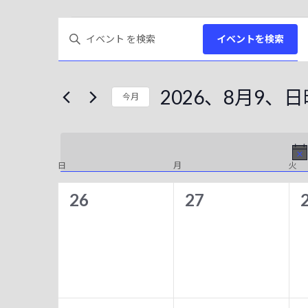
イ
イ
キ
イベントを検索
ー
ベ
ベ
ワ
ン
ン
ー
2026、8月9、
今月
ド
ト
ト
を
日
を
入
付
力
を
検
し
日
日曜日
月
月曜日
火
火
イ
選
て
択
索
ベ
0
0
26
27
く
し
だ
イ
イ
ン
さ
て
ベ
ベ
ト
い
。
ン
ン
ナ
の
キ
ト
ト
ビ
ー
カ