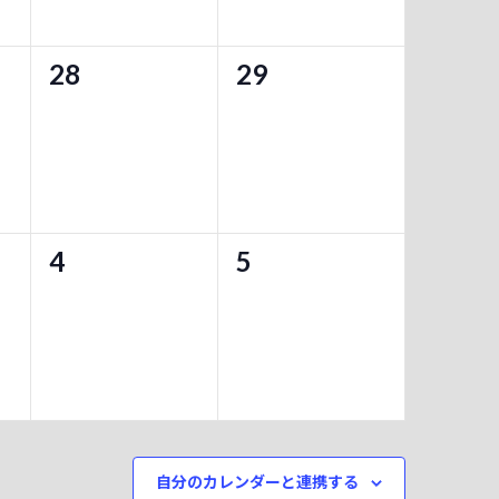
ト
ト
0
0
28
29
,
,
イ
イ
ベ
ベ
ン
ン
ト
ト
0
0
4
5
,
,
イ
イ
ベ
ベ
ン
ン
ト
ト
,
,
自分のカレンダーと連携する