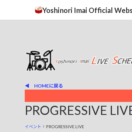
コ
ナ
Yoshinori Imai Official Webs
ン
ビ
テ
ゲ
ン
ー
ツ
シ
へ
ョ
ス
ン
キ
に
ッ
移
プ
動
◀ HOMEに戻る
PROGRESSIVE LIV
イベント
PROGRESSIVE LIVE