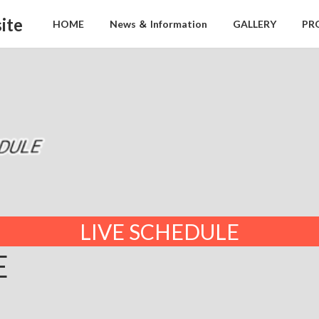
ite
HOME
News ＆ Information
GALLERY
PR
LIVE SCHEDULE
E