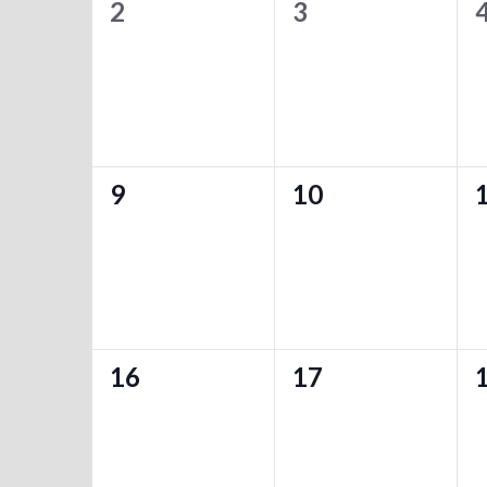
0
0
2
3
,
,
,
ワ
ゲ
レ
ー
イ
イ
ー
ド
ン
ベ
ベ
で
シ
イ
ン
ン
ダ
ベ
ョ
ト
ト
ー
ン
0
0
ン
9
10
,
,
,
ト
を
イ
イ
を
検
ベ
ベ
索
表
し
ン
ン
示
ま
ト
ト
す
0
0
16
17
,
,
,
。
イ
イ
ベ
ベ
ン
ン