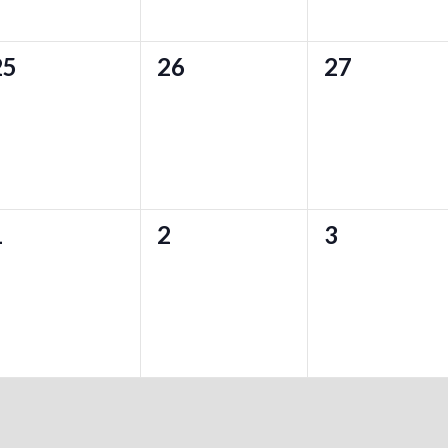
ト
ト
ト
0
0
0
25
26
27
,
,
イ
イ
イ
ベ
ベ
ベ
ン
ン
ン
ト
ト
ト
0
0
0
1
2
3
,
,
イ
イ
イ
ベ
ベ
ベ
ン
ン
ン
ト
ト
ト
,
,