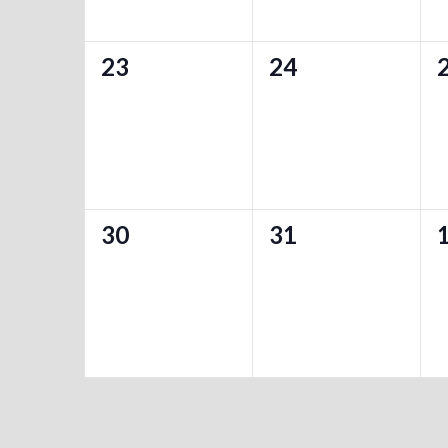
ト
ト
0
0
23
24
,
,
,
イ
イ
ベ
ベ
ン
ン
ト
ト
0
0
30
31
,
,
,
イ
イ
ベ
ベ
ン
ン
ト
ト
,
,
,