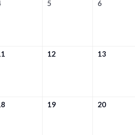
0
0
0
4
5
6
,
,
ン
イ
イ
イ
ベ
ベ
ベ
ン
ン
ン
ト
ト
ト
0
0
0
11
12
13
,
,
イ
イ
イ
ベ
ベ
ベ
ン
ン
ン
ト
ト
ト
0
0
0
18
19
20
,
,
イ
イ
イ
ベ
ベ
ベ
ン
ン
ン