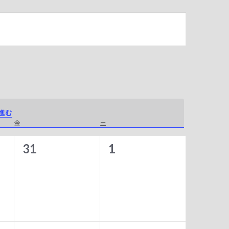
進む
金
金曜日
土
土曜日
0
0
31
1
イ
イ
ベ
ベ
ン
ン
ト
ト