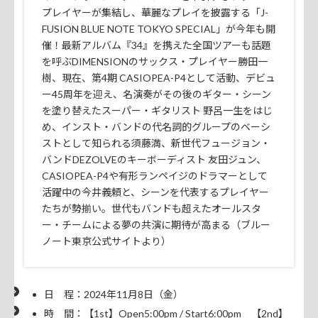
プレイヤーが集結し、華麗なプレイを披露する「J-
FUSION BLUE NOTE TOKYO SPECIAL」が今年も開
催！最新アルバム『34』を携えた全国ツアーも話題
を呼ぶDIMENSIONのサックス・プレイヤー勝田一
樹、現在、第4期 CASIOPEA-P4として活動、デビュ
ー45周年を迎え、名演奏がその後のギター・シーン
を塗り替えたスーパー・ギタリスト 野呂一生をはじ
め、インスト・バンドの代名詞的グループのベーシ
ストとして知られる須藤満、新世代フュージョン・
バンドDEZOLVEのキーボーディスト 友田ジュン、
CASIOPEA-P4や有形ランペイジのドラマーとして
活躍中の今井義頼と、シーンを代表するプレイヤー
たちが勢揃い。世代もバンドも超えたオールスタ
ー・チームによる夢の共演に期待が高まる（ブルー
ノート東京公式サイトより）
日 程：2024年11月8日（金）
時 間：【1st】Open5:00pm / Start6:00pm 【2nd】