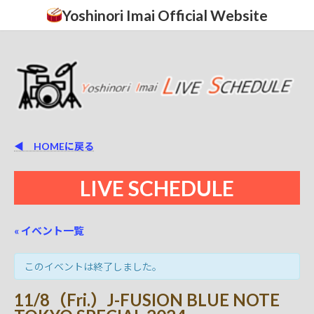
コ
ナ
Yoshinori Imai Official Website
ン
ビ
テ
ゲ
ン
ー
ツ
シ
へ
ョ
ス
ン
キ
に
ッ
移
プ
動
◀ HOMEに戻る
LIVE SCHEDULE
« イベント一覧
このイベントは終了しました。
11/8（Fri.）J-FUSION BLUE NOTE