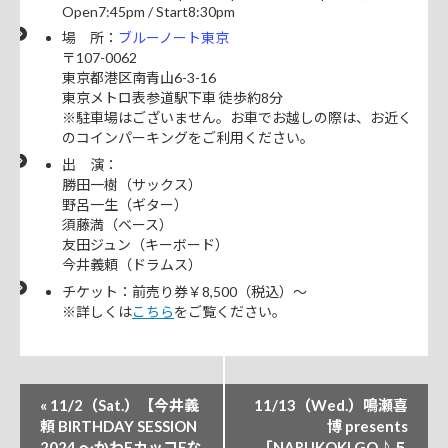
Open7:45pm / Start8:30pm
場 所：
ブルーノート東京
〒107-0062
東京都港区南青山6-3-16
東京メトロ表参道駅下車 徒歩約8分
※駐車場はございません。お車でお越しの際は、お近く
のコインパーキングをご利用ください。
出 演：
勝田一樹（サックス）
野呂一生（ギター）
須藤満（ベース）
友田ジュン（キーボード）
今井義頼（ドラムス）
チケット：前売り券￥8,500（税込）～
※詳しくは
こちら
をご覧ください。
イ
«
11/2（Sat.）【今井義
11/13（Wed.）鳴瀬喜
ベ
頼 BIRTHDAY SESSION
博 presents
2024 〜かわEカッコEな
「NARUKOKI GO♪５