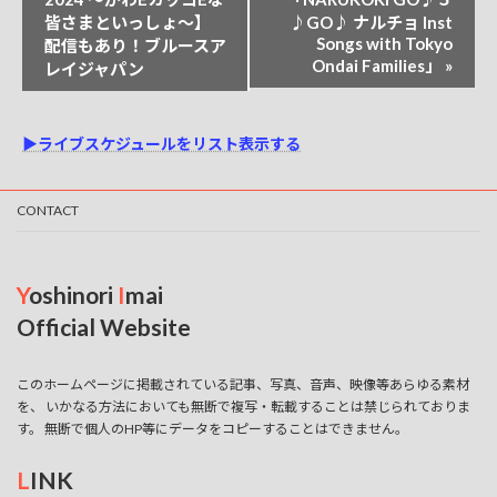
ン
皆さまといっしょ〜】
♪GO♪ ナルチョ Inst
ト
Songs with Tokyo
配信もあり！ブルースア
Ondai Families」
»
ナ
レイジャパン
ビ
ゲ
▶ライブスケジュールをリスト表示する
ー
シ
CONTACT
ョ
ン
Y
oshinori
I
mai
Official Website
このホームページに掲載されている記事、写真、音声、映像等あらゆる素材
を、 いかなる方法においても無断で複写・転載することは禁じられておりま
す。 無断で個人のHP等にデータをコピーすることはできません。
L
INK