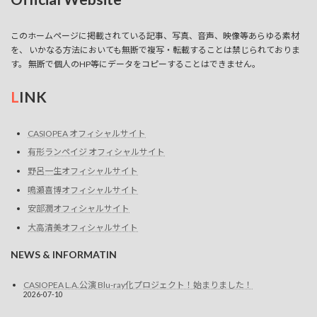
ン
このホームページに掲載されている記事、写真、音声、映像等あらゆる素材
を、 いかなる方法においても無断で複写・転載することは禁じられておりま
す。 無断で個人のHP等にデータをコピーすることはできません。
L
INK
CASIOPEA オフィシャルサイト
有形ランペイジ オフィシャルサイト
野呂一生オフィシャルサイト
鳴瀬喜博オフィシャルサイト
安部潤オフィシャルサイト
大高清美オフィシャルサイト
NEWS & INFORMATIN
CASIOPEA L.A.公演 Blu-ray化プロジェクト！始まりました！
2026-07-10