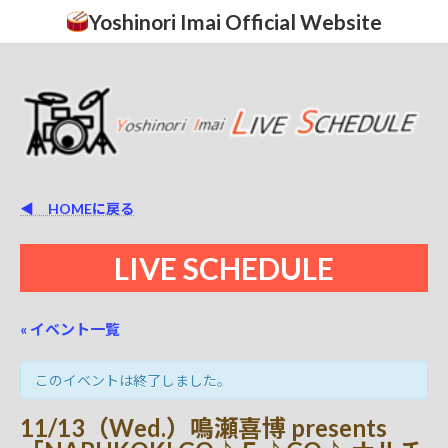
コ
ナ
Yoshinori Imai Official Website
ン
ビ
テ
ゲ
ン
ー
ツ
シ
へ
ョ
ス
ン
キ
に
ッ
移
プ
動
◀ HOMEに戻る
LIVE SCHEDULE
« イベント一覧
このイベントは終了しました。
11/13（Wed.）鳴瀬喜博 presents