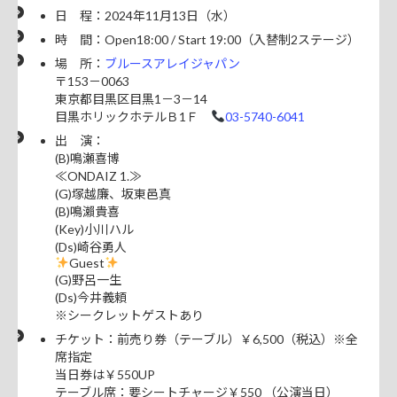
日 程：2024年11月13日（水）
時 間：Open18:00 / Start 19:00（入替制2ステージ）
場 所：
ブルースアレイジャパン
〒153－0063
東京都目黒区目黒1－3－14
目黒ホリックホテルＢ1Ｆ
03-5740-6041
出 演：
(B)鳴瀬喜博
≪ONDAIZ 1.≫
(G)塚越廉、坂東邑真
(B)鳴瀨貴喜
(Key)小川ハル
(Ds)崎谷勇人
Guest
(G)野呂一生
(Ds)今井義頼
※シークレットゲストあり
チケット：前売り券（テーブル）￥6,500（税込）※全
席指定
当日券は￥550UP
テーブル席：要シートチャージ￥550 （公演当日）