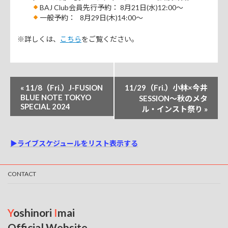
BAJ Club会員先行予約： 8月21日(水)12:00～
一般予約： 8月29日(木)14:00～
※詳しくは、
こちら
をご覧ください。
イ
«
11/8（Fri.）J-FUSION
11/29（Fri.）小林×今井
ベ
BLUE NOTE TOKYO
SESSION～秋のメタ
SPECIAL 2024
ル・インスト祭り
»
ン
ト
ナ
▶ライブスケジュールをリスト表示する
ビ
ゲ
CONTACT
ー
シ
Y
oshinori
I
mai
ョ
Official Website